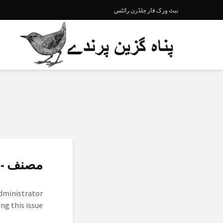
نیٹ ورک فار چلڈرن رائٹس
مصن - Αμπού Μπακέρ Σιντίκ
administrator
ng this issue.