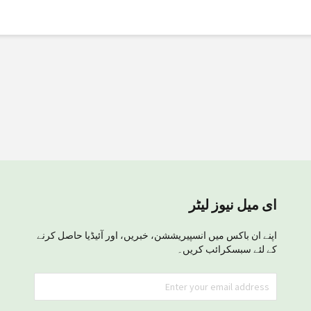
ای میل نیوز لیٹر
اپنے ان باکس میں انسپیریششن، خبریں، اور آئیڈیا حاصل کرنے
کے لئے سبسکرائب کریں۔