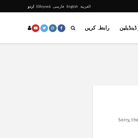
اردو
Ελληνικά
فارسی
English
العربية
ڈینڈیلین
رابطہ کریں
Sorry, th