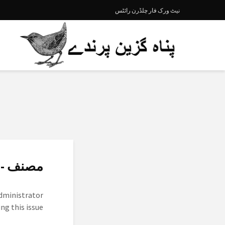
نیٹ ورک فار چلڈرن رائٹس
مصنف - م
administrator
ng this issue.