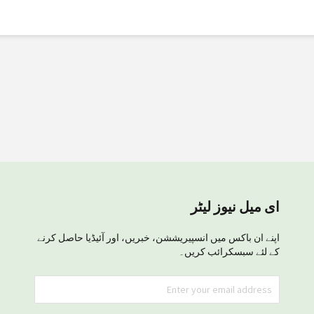
ای میل نیوز لیٹر
اپنے ان باکس میں انسپیریششن، خبریں، اور آئیڈیا حاصل کرنے
کے لئے سبسکرائب کریں۔