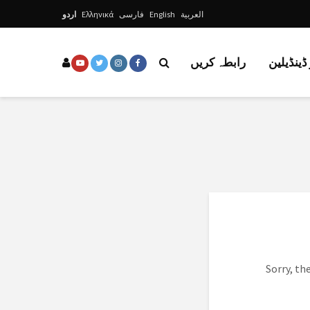
العربية
English
فارسی
Ελληνικά
اردو
ڈینڈیلین
رابطہ کریں
Sorry, th