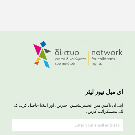
ای میل نیوز لیٹر
اپنے ان باکس میں انسپیریششن، خبریں، اور آئیڈیا حاصل کرنے کے
لئے سبسکرائب کریں۔