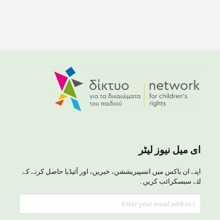
ای میل نیوز لیٹر
اپنے ان باکس میں انسپیریششن، خبریں، اور آئیڈیا حاصل کرنے کے
لئے سبسکرائب کریں۔