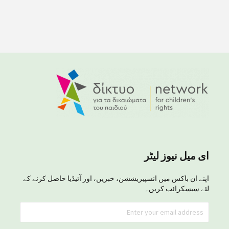
ای میل نیوز لیٹر
اپنے ان باکس میں انسپیریششن، خبریں، اور آئیڈیا حاصل کرنے کے
لئے سبسکرائب کریں۔