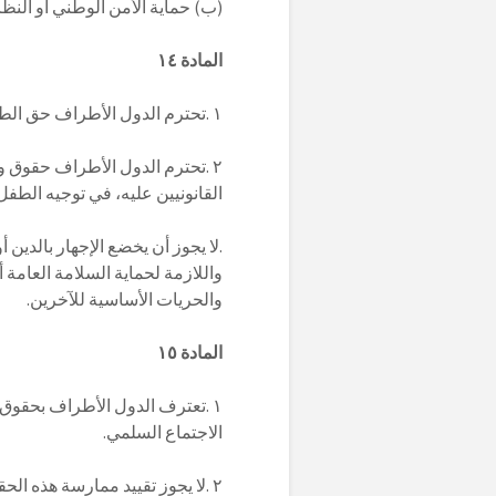
(ب) حماية الأمن الوطني أو النظام
المادة ١٤
١ .تحترم الدول الأطراف حق الطفل في حرية الفكر والوجدان والدين.
٢ .تحترم الدول الأطراف حقوق وواجبات الوالدين وكذلك، تبعا للحالة، الأوصياء
القانونيين عليه، في توجيه الط
.لا يجوز أن يخضع الإجهار بالدين أ
واللازمة لحماية السلامة العامة أ
والحريات الأساسية للآخرين.
المادة ١٥
١ .تعترف الدول الأطراف بحقوق الطفل في حرية تكوين الجمعيات وفى حرية
الاجتماع السلمي.
٢ .لا يجوز تقييد ممارسة هذه الحقوق بأية قيود غير القيود المفروضة طبقا للقانون