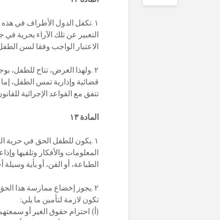
١ .تكفل الدول الأطراف في هذه الاتفاقية للطفل القادر على تكوين آرائه الخاصة حق
التعبير عن تلك الآراء بحرية في
الاعتبار الواجب وفقا لسن الطف
٢ .ولهذا الغرض، تتاح للطفل، بوجه خاص، فرصة الاستماع إليه في أي إجراءات
قضائية وإدارية تمس الطفل، إما 
تتفق مع القواعد الإجرائية للقانو
المادة ١٣
١ .يكون للطفل الحق في حرية التعبير، ويشمل هذا الحق حرية طلب جميع أنواع
المعلومات والأفكار وتلقيها وإذاعت
الطباعة، أو الفن، أو بأية وسيلة 
٢ .يجوز إخضاع ممارسة هذا الحق لبعض القيود، بشرط أن ينص القانون عليها وأن
تكون لازمة لتأمين ما يلي:
(أ) احترام حقوق الغير أو سمعتهم،