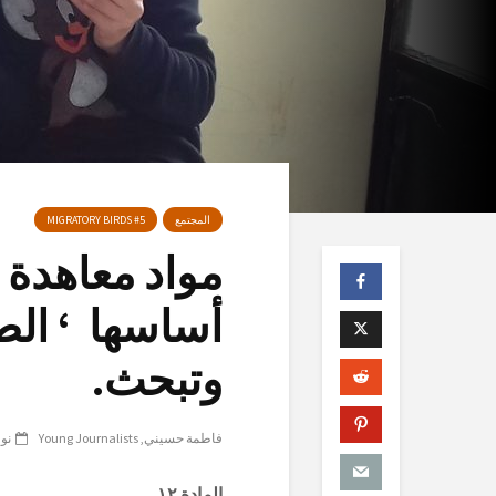
المجتمع
MIGRATORY BIRDS #5
مواد معاهدة 
أساسها ‘ الط
وتبحث.
فاطمة حسيني
Young Journalists
نوفمب
المادة ١٢