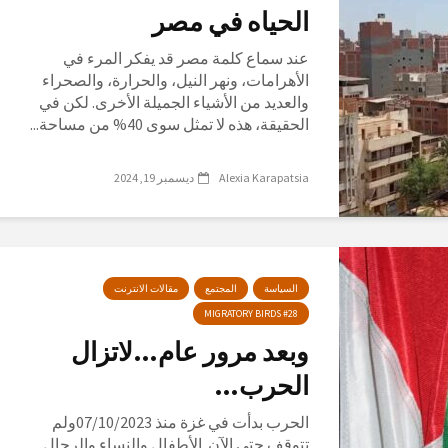
الحياه في مصر
عند سماع كلمة مصر قد يفكر المرء في
الأهرامات، ونهر النيل، والحرارة، والصحراء
والعديد من الأشياء الجميلة الأخرى. لكن في
الحقيقة، هذه لا تمثل سوى 40% من مساحة...
Alexia Karapatsia
ديسمبر 19, 2024
السياسة
المجتمع
مقالات الانترنت
MIGRATORY BIRDS #28
وبعد مرور عام…لاتزال
الحرب…
الحرب بدأت في غزة منذ 07/10/2023ولم
تتوقف حتى الآن. الأطفال والنساء والرجال...