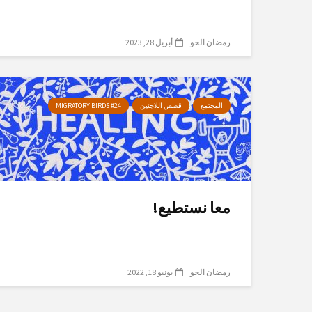
رمضان الحو
أبريل 28, 2023
المجتمع
قصص اللاجئين
MIGRATORY BIRDS #24
معا نستطيع!
رمضان الحو
يونيو 18, 2022