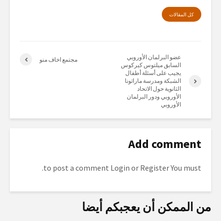
كل المقالات
عضو البرلمان الأوروبي
مجتمع اخاف منو
السابق ميلتوس كيركوس
يجيب على أسئلة أطفال
الشبكة ومدرسة ماراثونا
الثانوية حول الاتحاد
الأوروبي ودور البرلمان
الأوروبي
Add comment
to post a comment.
Login
or
Register
You must
من الممكن أن يعجبكم أيضا