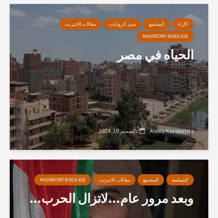
الآراء
المجتمع
سرد الروايات
مقالات الانترنت
MIGRATORY BIRDS #28
الحياه في مصر
Alexia Karapatsia
ديسمبر 19, 2024
السياسة
المجتمع
مقالات الانترنت
MIGRATORY BIRDS #28
وبعد مرور عام…لاتزال الحرب…