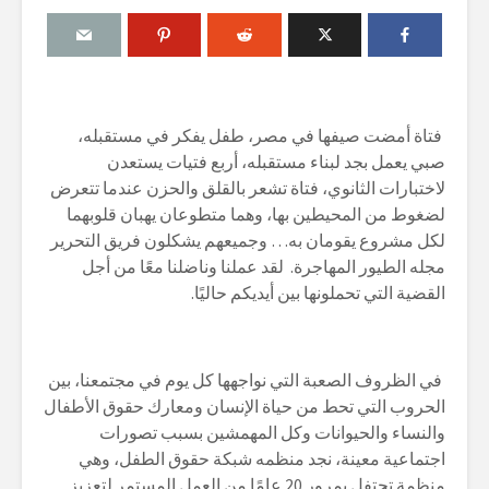
فتاة أمضت صيفها في مصر، طفل يفكر في مستقبله،
صبي يعمل بجد لبناء مستقبله، أربع فتيات يستعدن
لاختبارات الثانوي، فتاة تشعر بالقلق والحزن عندما تتعرض
لضغوط من المحيطين بها، وهما متطوعان يهبان قلوبهما
لكل مشروع يقومان به… وجميعهم يشكلون فريق التحرير
مجله الطيور المهاجرة. لقد عملنا وناضلنا معًا من أجل
القضية التي تحملونها بين أيديكم حاليًا.
في الظروف الصعبة التي نواجهها كل يوم في مجتمعنا، بين
الحروب التي تحط من حياة الإنسان ومعارك حقوق الأطفال
والنساء والحيوانات وكل المهمشين بسبب تصورات
اجتماعية معينة، نجد منظمه شبكة حقوق الطفل، وهي
منظمة تحتفل بمرور 20 عامًا من العمل المستمر لتعزيز