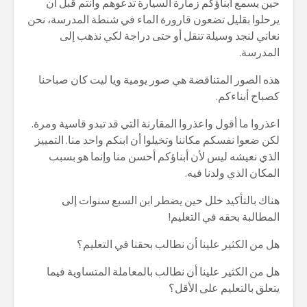
حين يسمع أبناؤكم زمارة السيارة تدعوهم وأنتم قبل أن
يرحلوا بقليل تضعون قارورة الماء في شنطة المدرسة، نحن
نعاني لنجد وسيلة تنقل أو حتى دراجة لكي نذهب إلى
المدرسة.
هذه الصور المتناقضة هي صور يومية ويا ليت كان صباحنا
كصباح أبناءكم.
اعذروا ما أقول واعذروا المقارنة التي قد تبدو قاسية ومرة.
لكن ضعوا نفسكم مكاننا وتخيلوا أن ابنكم واحد منا. التمييز
الذي نعيشه ليس لأن أبناؤكم أحسن منا وإنما هو بسبب
المكان الذي ولدنا فيه.
هناك بالتأكيد خلل حين يضطر ابن السبع سنوات إلى
المطالبة بحقه في التعليم!
هل من الكثير علينا أن نطالب بحقنا في التعليم؟
هل من الكثير علينا أن نطالب بالمعاملة المتساوية فيما
يتعلق بالتعليم على الأقل؟