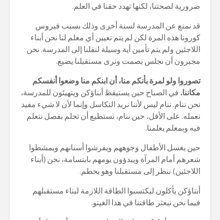
ضرورية لصحتنا، لكنها تهدد حقنا في العلم.
قد نمنع عن المدرسة لسنة أخرى وذلك بسبب فيروس
كورونا هذه المرة لكن لم يتم تعيين أي معلم لنا نحن أبناء
اللاجئين ولم يتم تأمين أية وسيلة لنقلنا إلى المدرسة. نحن
مجبرون أن نجلس بصمت ونرى مستقبلنا يضيع.
تصوروا ولو لمرة بأنكم منا، أن ابنكم منا وضعوا أنفسكم
مكاننا.
في الصباح حين يستيقظ أبناؤكن ويتهيئون للمدرسة،
نحن ننام. ننام ليس لأننا نريد التكاسل وإنما لأن لا شيء مفيد
نعمله. على الأقل، حين ننام، نستطيع أن تحلم بفصل نتعلم
فيه وبمعلم يعلمنا.
حين يغسل الأطفال وجوههم ويفرشوا أسنانهم ويمشطوا
شعرهم أمام المرآة ويبدؤون يومهم بابتسامة، نحن (أبناء
اللاجئين) ننظر إلى مستقبلنا وهو يحطم.
أبناؤكن يأكلون ليكتسبوا الطاقة اللازمة لبناء مستقبلهم
فيما نحن نبعثر طاقتنا في هذا الغيتو.