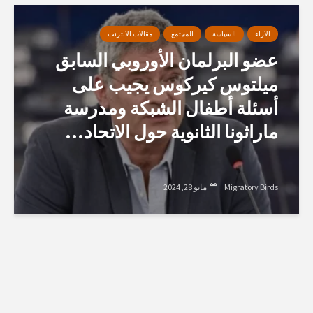
الآراء
السياسة
المجتمع
مقالات الانترنت
عضو البرلمان الأوروبي السابق
ميلتوس كيركوس يجيب على
أسئلة أطفال الشبكة ومدرسة
ماراثونا الثانوية حول الاتحاد...
Migratory Birds
مايو 28, 2024