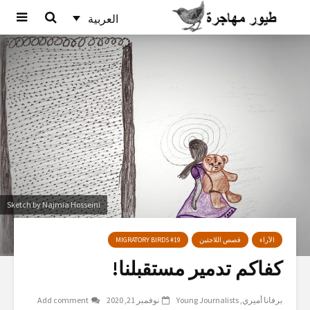
العربية
Sketch by Najmia Hosseini
الآراء
قصص اللاجئين
MIGRATORY BIRDS #19
كفاكم تدمير مستقبلنا!
برفانا أميري
Young Journalists
نوفمبر 21, 2020
Add comment