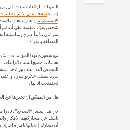
إنشاء
صفحة على الانترنت (موقع
الانستاغرام
(Instagram
شخص يعرّف نفسه على أنه امرأة 
سرعان ما بدأ طرح ومناقشة الحقا
المتعلقة بالمرأة .
مع شعوري بهذا الجو الدافئ الذي
تفاعلات جميع النساء الرائعات ،
الشخص الذي يقف وراء هذا النش
ماريا نيفيلي خاتزيوانيدو ، وأعتق
استمتعت انا بها .
هل من الممكن ان تخبرينا عن القص
في هذا العصر “السريع” ، نادرًا 
ناهيك عن مشاركتهم الافكار وال
أن تشارك إعجابها بامرأة اخرى م