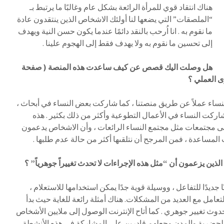
هناك انتقاد قوي للمرأة الرائعة بشكل عام وغالبًا ما يرتبط بـ
“الملصقات” التي يضعها لنا أولئك الاشخاص الذين ينتقدون عادة
ما نقوم به . انا اُرحب بالنقد دائمًا عندما يكون حسن النية ويهدف
إلى تحسين ما نقوم به ولا يهدف فقط إلى الهجوم علينا .
هل وصلت اليك قصص عن كيف ساعدت هذه المنصة ( صفحة
ى العملي ؟
نساء عملاً عن طريق منصتنا ، كما شاركت بعض النساء في أبحاث ،
ركت النساء في الأعمال التطوعية وأكثر من ذلك بكثير . هذه
 إلى مجتمعات مثل مجتمع النساء الرائعات ، وأن الاشخاص يدعمون
المساعدة ، فمن المرجح أن نتلقىها أكثر من حالة عدم طلبها .
ذين يزعمون أن “مثل هذه الإجراءات لا تحدث تغييراً جوهرياً” ؟
ا جديدًا للتفاعل ، ووسيلة قوية جدًا يمكن استخدامها للاستعلام ،
عامل مع العديد من المشكلات. هناك أمثلة رائعة للغاية حيث بدأ
دوث تغيير جوهري . كما أتاح الإنترنت الوصول إلى ملايين الأشخاص
ز الحضرية والمدن وجعلهم قادرين على المشاركة في هذه الأنشطة