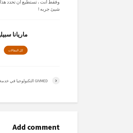
وفقط أنت ، تستطيع ان تحدد هذا 
شيئ جربه !
ماريانا سبيل
كل المقالات
GIVMED التكنولوجيا في خدمة التضامن
Add comment