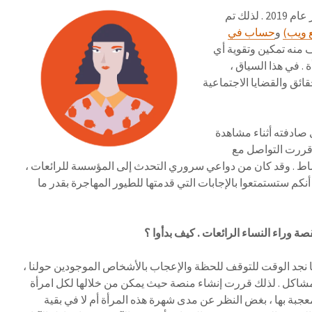
السيدات الرائعات ولدت في يناير عام 2019 . لذلك تم
 ويب)
و
حساب في
) ، الهدف منه تمكين وتقوية أي
. في هذا السياق ،
ئق والقضايا الاجتماعية
 صادفته أثناء مشاهدة
 قررت التواصل مع
اط . وقد كان من دواعي سروري التحدث إلى المؤسسة للرائعات ،
د أنكم ستستمتعوا بالإجابات التي قدمتها للطيور المهاجرة بقدر ما
ة وراء النساء الرائعات . كيف بدأوا ؟
ما نجد الوقت للتوقف للحظة والإعجاب بالأشخاص الموجودين حولنا ،
مشاكل . لذلك قررت إنشاء منصة حيث يمكن من خلالها لكل امرأة
عجبة بها ، بغض النظر عن مدى شهرة هذه المرأة أم لا في بقية