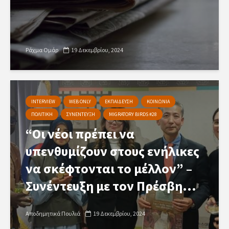
Ράχμα Ομάρ
19 Δεκεμβρίου, 2024
INTERVIEW
WEB ONLY
ΕΚΠΑΙΔΕΥΣΗ
ΚΟΙΝΩΝΙΑ
ΠΟΛΙΤΙΚΗ
ΣΥΝΕΝΤΕΥΞΗ
MIGRATORY BIRDS #28
“Οι νέοι πρέπει να
υπενθυμίζουν στους ενήλικες
να σκέφτονται το μέλλον” –
Συνέντευξη με τον Πρέσβη...
Αποδημητικά Πουλιά
19 Δεκεμβρίου, 2024