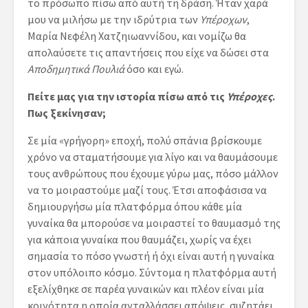
το πρόσωπο πίσω από αυτή τη δράση. Ήταν χαρά
μου να μιλήσω με την ιδρύτρια των
Υπέροχων
,
Μαρία Νεφέλη Χατζηιωαννίδου, και νομίζω θα
απολαύσετε τις απαντήσεις που είχε να δώσει στα
Αποδημητικά Πουλιά
όσο και εγώ.
Πείτε μας για την ιστορία πίσω από τις
Υπέροχες
.
Πως ξεκίνησαν;
Σε μία «γρήγορη» εποχή, πολύ σπάνια βρίσκουμε
χρόνο να σταματήσουμε για λίγο και να θαυμάσουμε
τους ανθρώπους που έχουμε γύρω μας, πόσο μάλλον
να το μοιραστούμε μαζί τους. Έτσι αποφάσισα να
δημιουργήσω μία πλατφόρμα όπου κάθε μία
γυναίκα θα μπορούσε να μοιραστεί το θαυμασμό της
για κάποια γυναίκα που θαυμάζει, χωρίς να έχει
σημασία το πόσο γνωστή ή όχι είναι αυτή η γυναίκα
στον υπόλοιπο κόσμο. Σύντομα η πλατφόρμα αυτή
εξελίχθηκε σε παρέα γυναικών και πλέον είναι μία
κοινότητα η οποία ανταλλάσσει απόψεις, συζητάει,