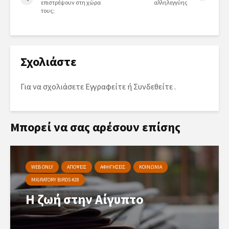
επιστρέψουν στη χώρα
αλληλεγγύης
τους;
Σχολιάστε
Για να σχολιάσετε
Εγγραφείτε
ή
Συνδεθείτε
.
Μπορεί να σας αρέσουν επίσης
WEB ONLY
ΑΠΟΨΕΙΣ
ΑΦΗΓΗΣΕΙΣ
ΚΟΙΝΩΝΙΑ
MIGRATORY BIRDS #28
Η ζωή στην Αίγυπτο