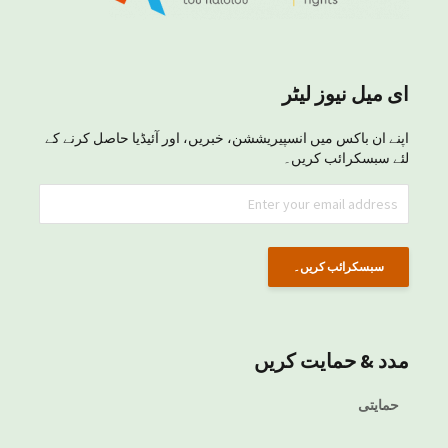
ای میل نیوز لیٹر
اپنے ان باکس میں انسپیریششن، خبریں، اور آئیڈیا حاصل کرنے کے
لئے سبسکرائب کریں۔
مدد & حمایت کریں
حمایتی