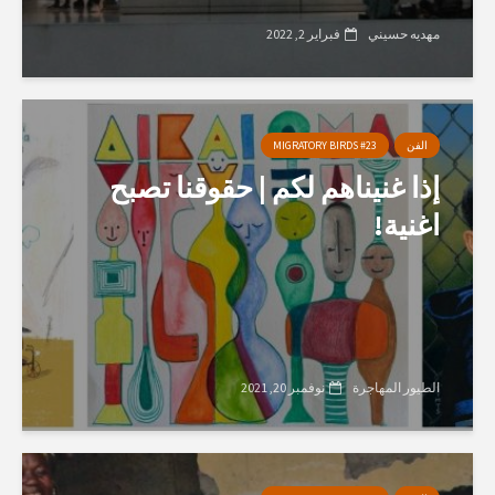
مهديه حسيني
فبراير 2, 2022
الفن
MIGRATORY BIRDS #23
إذا غنيناهم لكم | حقوقنا تصبح
اغنية!
الطيور المهاجرة
نوفمبر 20, 2021