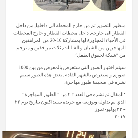
منظور التصوير تم من خارج المحطة الى داخلها, من داخل
القطار الى خارجه, داخل محطات القطار و خارج المحطات
في الأحياء المجاورة لها بمشاركة 10-20 من المراهقين
المهاجرين من الشبان و الشابات, ثلاث مرافقين و مترجم
من “شبكة لحقوق الطفل”.
سيتم اختيار الصور التي ستعرض بالمعرض من بين 1000
صورة, و ستعرض بالشهر القادم, بعض هذه الصور سيتم
نشره في صحيفة طيور مهاجرة.
*
المقال تم نشره في العدد # ٢ من ” الطيور المهاجرة ”
الذي تم تداوله وتوزيعه مع جريدة سينداكتون بتاريخ يوم ٢٢
– ٢٣ يوليو- تموز
٢٠١٧