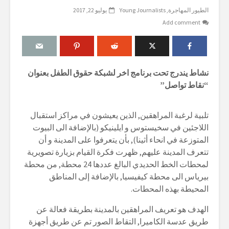
الطيور المهاجرة
Young Journalists
يوليو 22, 2017
Add comment
نشاط يندرج تحت برنامج اخر لشبكة حقوق الطفل بعنوان
“نقاط تواصل”
تلبية لرغبة المراهقين, الذين يعيشون في مراكز استقبال
اللاجئين في سخيستوس و ايلينيكو (بالإضافة الى البيوت
المتوزعة في انحاء أثينا), بأن يتعرفوا على المدينة و أن
تتعرف المدينة عليهم, ظهرت فكرة القيام بزيارة تصويرية
لمحطات الخط الحديدي البالغ عددها 24 محطة, من محطة
بيرياس الى محطة كيفيسيا, بالإضافة إلى المناطق
المحيطة بهذه المحطات.
الهدف هو تعريف المراهقين بالمدينة بطريقة فعالة عن
طريق عدسة الكاميرا, التقاط الصور تم عن طريق أجهزة