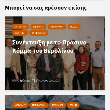
Μπορεί να σας αρέσουν επίσης
INTERVIEW
WEB ONLY
ΠΕΡΙΒΑΛΛΟΝ
ΠΟΛΕΙΣ
ΠΟΛΙΤΙΚΗ
ΣΥΝΕΝΤΕΥΞΗ
Συνέντευξη με το Πράσινο
Κόμμα του Βερολίνου
Ρόνια Τρόγκερ
27 Αυγούστου, 2024
WEB ONLY
ΠΕΡΙΒΑΛΛΟΝ
ΠΟΙΗΜΑΤΑ
ΤΕΧΝΗ