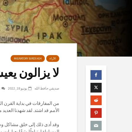
الآراء
MIGRATORY BIRDS #24
لا يزالون يع
صديقي حافظ الله
يونيو 18, 2022
t
من المفارقات في بداية القرن ا
الأمم قد اشتد. لقد شهدنا العديد 
وقد أدى ذلك إلى خلق مشاكل وصرا
المساواة ارتباطًا وثيقًا بعبارا