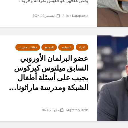
ولكن هدفهن هو العيش بكرامة وحرية...
Alexia Karapatsia
ديسمبر 19, 2024
الآراء
السياسة
المجتمع
مقالات الانترنت
عضو البرلمان الأوروبي
السابق ميلتوس كيركوس
يجيب على أسئلة أطفال
الشبكة ومدرسة ماراثونا...
Migratory Birds
مايو 28, 2024