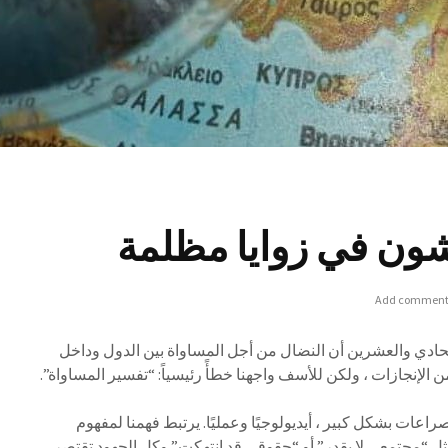
يشون في زوايا مظلمة
Add commen
لحادي والعشرين أن النضال من أجل المساواة بين الدول وداخل
من الإنجازات ، ولكن للأسف واجهنا خطأً رئيسياً: “تفسير المساواة”.
عات بشكل كبير ، أيديولوجيًا وعمليًا. يرتبط فهمنا لمفهوم
ت مثل “مجتمعي لا يقدر” أو “حقوقي قد انتهكت” وكل الجهود تقتصر