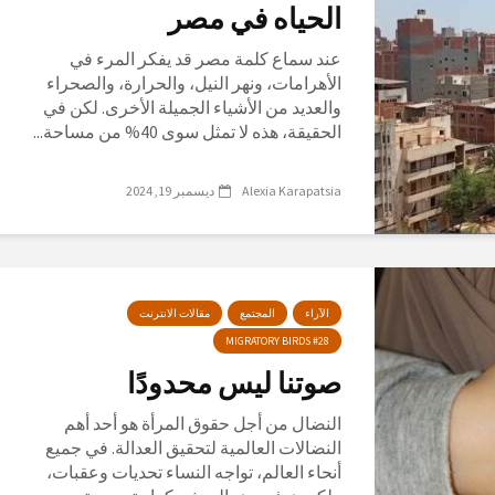
الحياه في مصر
عند سماع كلمة مصر قد يفكر المرء في
الأهرامات، ونهر النيل، والحرارة، والصحراء
والعديد من الأشياء الجميلة الأخرى. لكن في
الحقيقة، هذه لا تمثل سوى 40% من مساحة...
Alexia Karapatsia
ديسمبر 19, 2024
الآراء
المجتمع
مقالات الانترنت
MIGRATORY BIRDS #28
صوتنا ليس محدودًا
النضال من أجل حقوق المرأة هو أحد أهم
النضالات العالمية لتحقيق العدالة. في جميع
أنحاء العالم، تواجه النساء تحديات وعقبات،