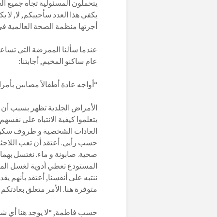
يتحملون المسئولية تجاه جميع ال
يكفي هذا العدد سأجيبكم, لا, لا ي
أجرتها منظمة الصحة العالمية في هذا 
عندما سألنا الممرضة التي تساع
عام ساكنو المخيم, أجابتنا:
“أواجه عادة أطفالاً مصابين بأم
الأمراض الجلدية تظهر بسبب أن ا
يتعلموا كيفية الانتباه على نف
العادات الشخصية و ظروف سكن ك
حسب رأيي. أعتقد أن تعب اللاجئ
صحية. صابونة و ماء. نغتسل بهما. 
المستودع تعطي أدوية لغسل الملا
ننتبه على أنفسنا, أعتقد بأنهم يقد
متوفرة هنا. الأمر متعلق بعادتكم أ
حسب فاطمة, “لا يوجد هنا أي شي