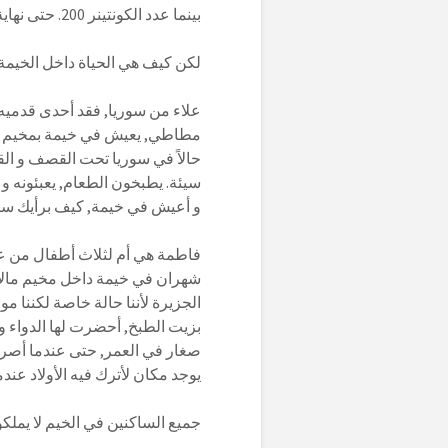
بينما عدد الكونتينر 200. حتى نهاية العام من المقرر نقل قاطني الخيم إلى الكونتينر و إزالة الخيم.
لكن كيف هي الحياة داخل الخيمة
علاء من سوريا, فقد أحدى قدميه 
مطاطي, يعيش في خيمة بمخيم مالا
حالاً في سوريا تحت القصف و القنا
سيئة. يطبخون الطعام, يعبئونه و م
و أعيش في خيمة, كيف برأيك ستك
فاطمة هي أم لثلاث أطفال من عفر
شهران في خيمة داخل مخيم مالاكاس
الجزيرة لأننا حالة خاصة لكننا 
بزيت الطبخ, أحضرت لها الدواء و دا
صغار في العمر, حتى عندما أصرخ 
يوجد مكان لأترك فيه الأولاد عند
جميع الساكنين في الخيم لا يملكو