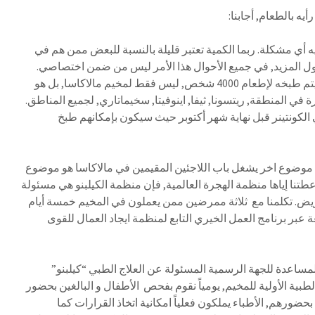
ه بالطعام, أجابنا:
ه أي مشكلة. ربما الكمية تعتبر قليلة بالنسبة للبعض ممن هم في
ل المزيد, في جميع الأحوال هذا الأمر ليس من ضمن اختصاصي.
يجب أن لا ننسى بأن هذا الطعام يتم طبخه لإطعام 4000 شخص, ليس فقط لمخيم مالاكاسا, بل هو
 في المنطقة, ريتسونا, ثيفا, اينوفيتا, سخيماتاري, لجميع المناطق.
الكونتينر قبل نهاية شهر أكتوبر حيث سيكون بإمكانهم طبخ
موضوع اخر يشغل باب اللاجئين المقيمين في مالاكاسا هو موضوع
طتنا إياها منظمة الهجرة العالمية, فإن منظمة الكيلبنو هي مسئولة
يض. تكلمنا مع ثلاثة ممرضين ممن يعملون في المخيم خمسة أيام
ة عبر برنامج العمل الخيري التابع لمنظمة ايجاد العمال للقوى
لمساعدة للجهة الرسمية المسئولة عن العلاج الطبي “كيلبنو”
طبية الأولية للمخيم, يومياً نقوم بفحص الأطفال و البالغين بحضور
 بحضورهم, الأطباء يملكون فعلياً امكانية اتخاذ القرارات كما