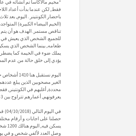
فقط, لكن عندما بدأت أعداد اللا
تناقص مستمر. الهدف هو أن يتم از
للجميع. الشخص الذي يعيش في ال
طعامه, بينما الشخص الذي يسكن 
يملك ضوء في الخيمة كما يضطر إل
يؤدي إلى خلق حالة من عدم المس
اليوم نستقبل 
محددة, أغلبهم في الكونتينر, ف
يعرفونهم, أعمارهم تتراوح بين 3- 17 عاماً.”
حصلنا على اجابات و أرقام مختلف