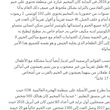
“مخيم مالاكاسا تم انشائه في عام 2016, في البداية كان المخيم عبارة عن منطقة تحتوي على خيم
جئين القادمين بالتزايد بشكل ملحوظ في صيف ذلك العام بدأنا
باحضار الكونتينر . اليوم, بعد ثلاث سنوات من حضورنا به, المخيم يحتوي على 192 كونتينر, 2 ريموت
(الخيم البيضاء الكبيرة) المتواجدة أمام و خلف الجبل, 40 خيمة تقريباً و أقول تقريباً لأن العدد في
الة جميع الخيم و استبدالها بكونتينر لتأمين سكن انساني متساو
كونتينر لديه مكيف خاص به, حمام خاص به, مطبخ ليطبخ به
في الخيمة يتشارك الحمامات العام مع جميع ساكني الخيم, لا
ى أكل الطعام الذي يجلبه الجيش و هو نفسه للجميع, هذا الأمر
اواة.
هنا 1410 أشخاص حسب القوائم الرسمية التي لدينا, أيضاً لدينا مشكلة مع الأطفال
الغير مصحوبين الذين يبلغ عددهم 40 طفل تقريباً بين غير مصحوب و بين يتيم, يعيشون في أماكن
قط طفلان من بينهما يعيشون في الخيم بالقرب من أشخاص
في اليوم التالي (04/10/2018) قمنا بطرح نفس الأسئلة على منظمة الهجرة العالمية IOM حيث
ة عن منسق التعليم :
“عندما بدأ المخيم كان هنالك 500 شخص
يسكن فيه, اليوم هنالك 1200 شخص مسجلين, أول تزايد في أعداد اللاجئين كان في أبريل 2016 حيث
وصل العدد لألفي شخص و في يونيو 2017 وصل العدد إلى 1300 شخص. عدد الخيم حالياً هو 20 خيمة