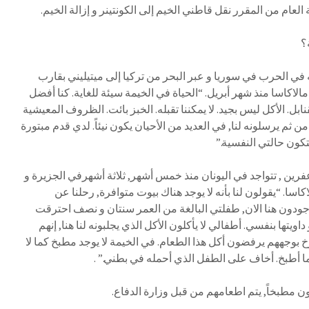
؟
في الحرب في سوريا و عبر البحر من تركيا إلى ميتيليني بقارب
كاسا منذ شهر أبريل. “الحياة في الخيمة سيئة للغاية. كنا أفضل
بل. الأكل ليس بجيد. لا يمكننا تقبله. الخبز بائت. الظروف المعيشية
ن ثم يرسلونه لنا, في العديد من الأحيان يكون نيئاً. لدي قدم مبتورة
ون حالتي النفسية.”
ين , تتواجد في اليونان منذ خمس أشهر, ثلاثة أشهرفي الجزيرة و
ا. “يقولون لنا بأنه لا يوجد هناك بيوت متوافرة, رحلنا عن
موجودون هنا الان, طفلتي البالغة من العمر سنتان و نصف احترقت
ويتها بنفسي. أطفالي لا يأكلون الأكل الذي يجلبونه لنا هنا, إنهم
بوجههم يرفضون أكل هذا الطعام. في الخيمة لا يوجد مطبخ كما لا
ما أطبخ. أخاف على الطفل الذي أحمله في بطني.” .
ن مطبخاً, يتم اطعامهم من قبل وزارة الدفاع.