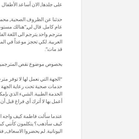
على جلدها, الان أساعد الأطفال ع
عام كامل. قال لي,”هنالك مستو
مترجم واحد يترجم الى اللغة الفا
العربية. لكي تحجز موعداً في ا
قد مات.”.
بخصوص موضوع نقص المترجمين, 
“الجهة التي نعمل لها لا توفر متر
حدمات صحية تحت رعاية الجهة ال
الخدمة الطبية. الشيء الذي بإمكا
أعمل بها لا أترك أي فراغ قبل أن ي
عندما سألت فاطمة كيف واجه الأط
كيف سأذهب؟ يتكلمون كأنني كبرت 
اليونانية. لم يحضروا الاسعاف,