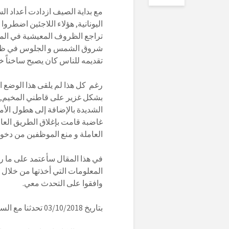
مع بداية الصيف ازدادت أعداد ال
اليونانية, هؤلاء اللاجئين اضطرو
تراجع الظروف المعيشية في الم
شروق الشمس و الجلوس في ظل الأ
تقديمه للناس كان يصبح ساخناً خل
بشكل غزير على قاطني المخيم, م
الشديدة بالإضافة إلى هطول ال
غاضبة قامت بإغلاق الطريق الع
العاملة و منع الموظفين من دخول
في هذا المقال سأعتمد على ما رأ
المعلومات التي أخذتها من خلال
وافقوا على التحدث معي.
بتاريخ 03/10/2018 تحدثنا مع السيد كوستاس كاليميس, منسق تعليم اللاجئين في مخيم مالاكاسا: