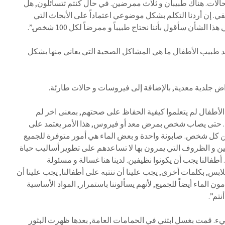
حالات. هناك طبيبان و ثلاث ممرضين. في حال كنتم تتسائلون, هل
كفي. إن أردنا التكلم بشكل موضوعي اعتماداً على الأبحاث التي
الشأن سأقول بأننا نحتاج طبيباً و ممرضاً لكل 100 شخص.”.
د طبيب الأطفال ما هي المشاكل الصحية التي يعاني منها بشكل
راض جلدية معدية, بالإضافة إلى فيروسات و حالات طارئة.
لأطفال لم يتعلموا كيفية الحفاظ على صحتهم, بمعنى اخر لم
سهم. حتى يصاب شخص بمرض معد أو فيروس, هذا الأمر يعتمد على
ل شخص. صابونة واحدة و بعض الماء هي أمور متوفرة للجميع
ين و الظروف التي يمرون بها لا تساعدهم على تطوير أساليب حياة
أطفالنا يجب أن يكونوا نظيفين. لدينا هنا غسالة و مسئولة
بس, بكلمات أخرى, يجب علينا أن ننتبه على أطفالنا, يجب علينا أن
مون الماء أيضاً للجميع, لأنهم يسألوننا باستمرار, المواد الأساسية
نتم”.
ء. قمت بغسل ابتني في الحمامات العامة, بعدها ظهرت البثور