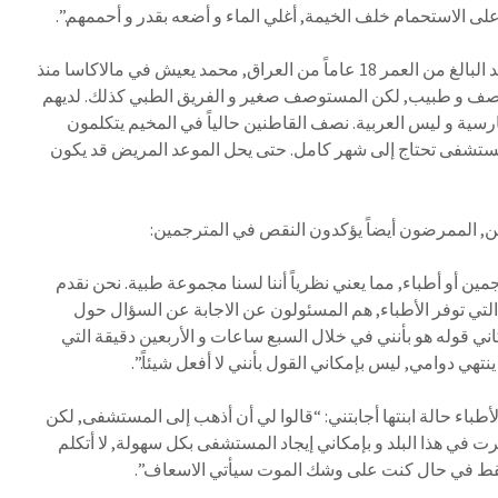
لى الاستحمام خلف الخيمة, أغلي الماء و أضعه بقدر و أحممهم.”.
حدثنا عن الظروف الصحية, محمد البالغ من العمر 18 عاماً من العراق, محمد يعيش في مالاكاسا منذ
صف و طبيب, لكن المستوصف صغير و الفريق الطبي كذلك. لديهم
رسية و ليس العربية. نصف القاطنين حالياً في المخيم يتكلمون
لمستشفى تحتاج إلى شهر كامل. حتى يحل الموعد المريض قد يكون
الممرضون أيضاً يؤكدون النقص في المترجمين:
جمين أو أطباء, مما يعني نظرياً أننا لسنا مجموعة طبية. نحن نقدم
تي توفر الأطباء, هم المسئولون عن الاجابة عن السؤال حول
ني قوله هو بأنني في خلال السبع ساعات و الأربعين دقيقة التي
نتهي دوامي, ليس بإمكاني القول بأنني لا أفعل شيئاً.”.
باء حالة ابنتها أجابتني: “قالوا لي أن أذهب إلى المستشفى, لكن
في هذا البلد و بإمكاني إيجاد المستشفى بكل سهولة, لا أتكلم
 فقط في حال كنت على وشك الموت سيأتي الاسعاف”.