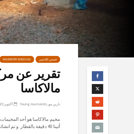
قصص اللاجئين
MIGRATORY BIRDS #10
تقرير عن مرك
مالاكاسا
نارين مو
Young Journalists
أكتوبر 20, 2018
مخيم مالاكاسا هو أحد المخيمات 
أثينا 40
د
قيقة بالقطار و تم انشائه في عام 2016 مع 