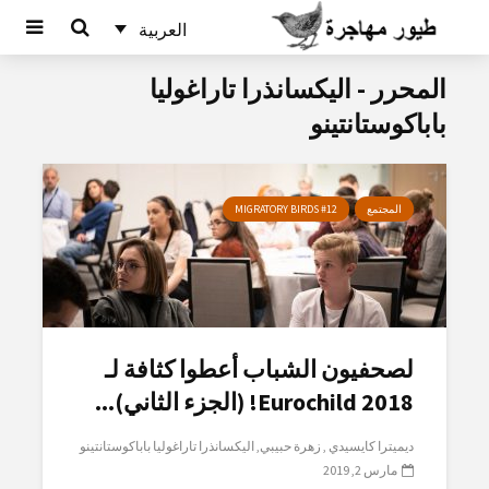
العربية
المحرر - اليكسانذرا تاراغوليا
باباكوستانتينو
المجتمع
MIGRATORY BIRDS #12
لصحفيون الشباب أعطوا كثافة لـ
Eurochild 2018! (الجزء الثاني)...
ديميترا كايسيدي
زهرة حبيبي
اليكسانذرا تاراغوليا باباكوستانتينو
مارس 2, 2019