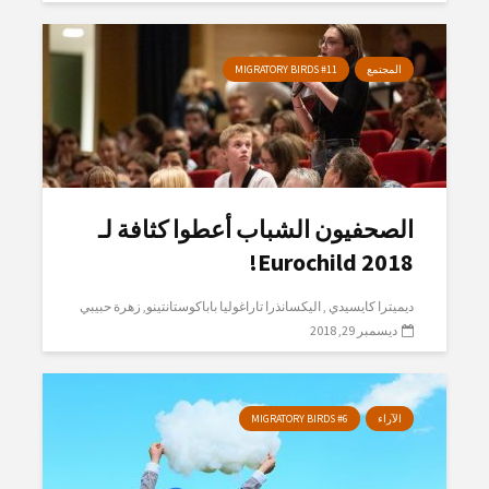
المجتمع
MIGRATORY BIRDS #11
الصحفيون الشباب أعطوا كثافة لـ
Eurochild 2018!
ديميترا كايسيدي
اليكسانذرا تاراغوليا باباكوستانتينو
زهرة حبيبي
ديسمبر 29, 2018
الآراء
MIGRATORY BIRDS #6