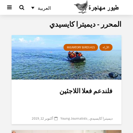
العربية
المحرر - ديميترا كايسيدي
الآراء
MIGRATORY BIRDS #15
فلندعم فعلا اللاجئين
ديميترا كايسيدي
Young Journalists
أكتوبر 12, 2019