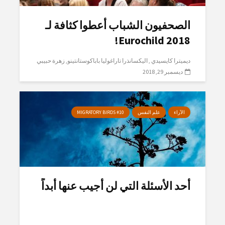
الصحفيون الشباب أعطوا كثافة لـ
Eurochild 2018!
ديميترا كايسيدي
اليكسانذرا تاراغوليا باباكوستانتينو
زهرة حبيبي
ديسمبر 29, 2018
الآراء
علم النفس
MIGRATORY BIRDS #10
أحد الأسئلة التي لن أجيب عنها أبداً