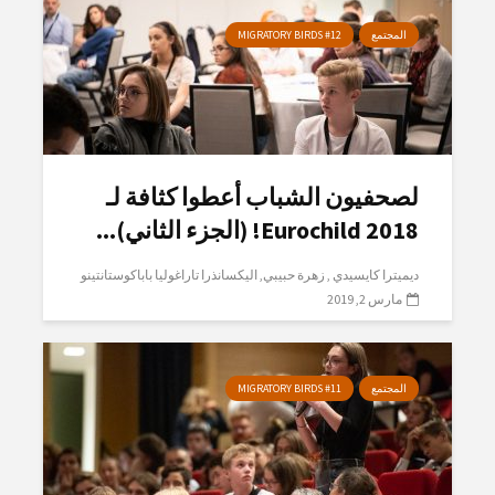
المجتمع
MIGRATORY BIRDS #12
لصحفيون الشباب أعطوا كثافة لـ
Eurochild 2018! (الجزء الثاني)...
ديميترا كايسيدي
زهرة حبيبي
اليكسانذرا تاراغوليا باباكوستانتينو
مارس 2, 2019
المجتمع
MIGRATORY BIRDS #11