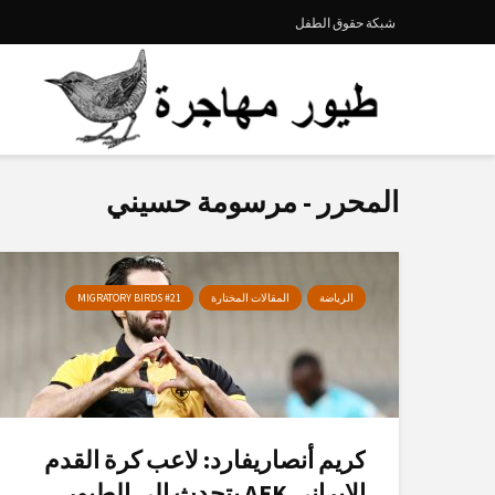
شبكة حقوق الطفل
المحرر - مرسومة حسيني
الرياضة
المقالات المختارة
MIGRATORY BIRDS #21
كريم أنصاريفارد: لاعب كرة القدم
الإيراني AEK يتحدث إلى الطيور...