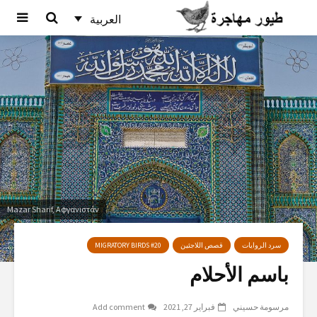
العربية
Mazar Sharif, Αφγανιστάν
سرد الروايات
قصص اللاجئين
MIGRATORY BIRDS #20
باسم الأحلام
مرسومة حسيني
فبراير 27, 2021
Add comment