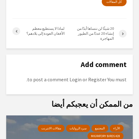
كل المقالات
20 شيئًا لن ننساها أبدًا من
لماذا لا يستطيع معظم
إنشاء 20 عددًا من الطيور
الأفغان العودة إلى بلادهم؟
المهاجرة
Add comment
to post a comment.
Login
or
Register
You must
من الممكن أن يعجبكم أيضا
الآراء
المجتمع
سرد الروايات
مقالات الانترنت
MIGRATORY BIRDS #28