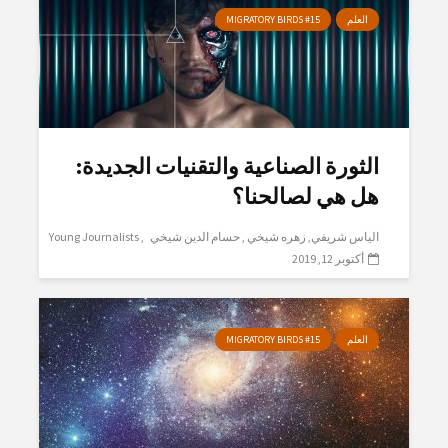
العلم
MIGRATORY BIRDS #15
الثورة الصناعية والتقنيات الجديدة:
هل هي لصالحنا؟
الياس شريفي
زهره شيخي
حسام الدين شيخي
Young Journalists
أكتوبر 12, 2019
العلم
MIGRATORY BIRDS #15