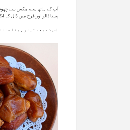
آپ کے ہاتھ سے، مکس سے چھوٹے گی
پستا ڈالو اور فرج میں ڈال کہ ا
اس کے بعد تیار ہونا جانا