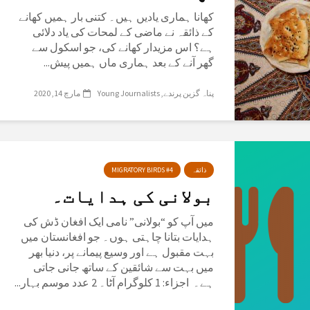
کھانا ہماری یادیں ہیں۔ کتنی بار ہمیں کھانے
کے ذائقہ نے ماضی کے لمحات کی یاد دلائی
ہے؟ اس مزیدار کھانے کی، جو اسکول سے
گھر آنے کے بعد ہماری ماں ہمیں پیش...
پناہ گزین پرندے
Young Journalists
مارچ 14, 2020
ذائقہ
MIGRATORY BIRDS #4
بولانی کی ہدایات۔
میں آپ کو “بولانی” نامی ایک افغان ڈش کی
ہدایات بتانا چاہتی ہوں۔ جو افغانستان میں
بہت مقبول ہے اور وسیع پیمانے پر، دنیا بھر
میں بہت سے شائقین کے ساتھ جانی جاتی
ہے۔ اجزاء: 1 کلوگرام آٹا۔ 2 عدد موسم بہار...