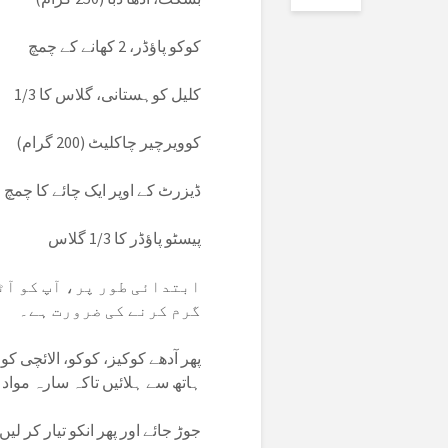
کوکو پاؤڈر، 2 کھانے کے چمچ
کلیل کوہستانی، گلاس کا 1/3
کوویرچیر چاکلیٹ (200 گرام)
ڈیزرٹ کے اوپر ایک چائے کا چمچ 
پیسٹو پاؤڈر کا 1/3 گلاس
ابتدائی طور پر، آپ کو آٹا
گرم کرنے کی ضرورت ہے۔
پھر آدھے کوکیز، کوکو، الائچی ک
ہاتھ سے ہلائیں تاکہ سارہ موا
جوڑ جائے اور پھر انکو تیار کر لی