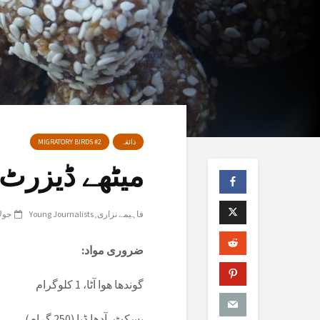
ذائقہ
MIGRATORY BIRDS #2
میٹھے ڈیزرٹ 
فاہیمے نزاری
Young Journalists
جولائی 
ضروری مواد:
گوندها هوا آٹا، 1 کلوگرام
بسکٹ، آدھا ڈبا (250 گرام)