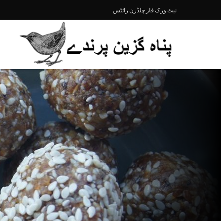
نیٹ ورک فار چلڈرن رائٹس