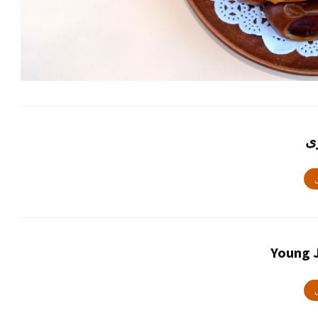
ی
ں
Young J
ں