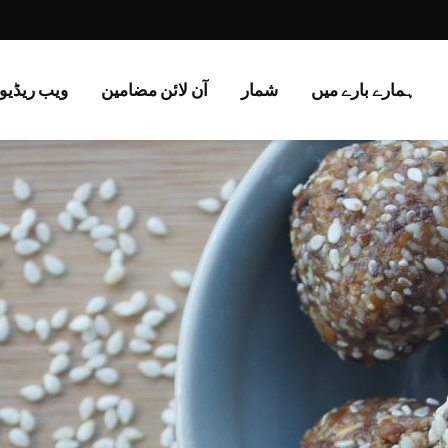
ہمارے بارے میں
شمار
آن لائن مضامین
ویب ریڈیو 