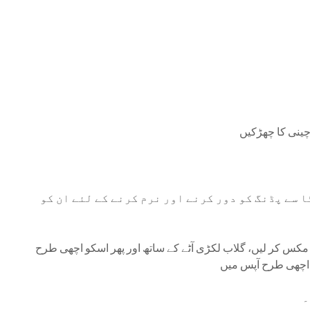
چینی کا چھڑکیں
 سے پڈنگ کو دور کرنے اور نرم کرنے کے لئے ان کو
و مکس کر لیں، گلاب لکڑی آٹے کے ساتھ اور پھر اسکو اچھی طرح
د اچھی طرح آپس میں
ں۔