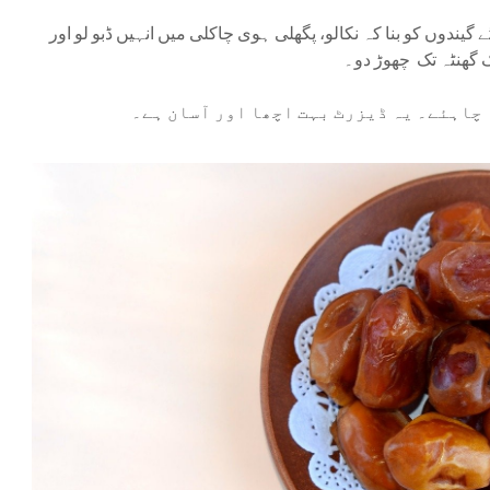
ندوں کو بنا کہ نکالو، پگھلی ہوی چاکلی میں انہیں ڈبو لو اور
یک گھنٹہ تک چھوڑ دو۔
 چاہئے۔ یہ ڈیزرٹ بہت اچھا اور آسان ہے۔