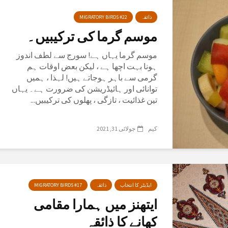
ذائقہ
MIGRATORY BIRDS #22
موسم گرما کی ترکیبیں۔
موسم گرما یہاں ہے! سورج سے لطف اندوز
ہونا بہت اچھا ہے ، لیکن بعض اوقات ہم
گرمی سے باہر ہوجاتے ہیں! لہذا ، ہمیں
توانائی اور ہائیڈریشن کی ضرورت ہے۔ یہاں
تین غذائیت ، تازگی ، پھلوں کی ترکیبیں...
کیم
جولائی 31, 2021
ایڈیٹر کا انتخاب
ذائقہ
MIGRATORY BIRDS #17
ایتھنز میں ہمارا مقامی
کھانے کا ذائقہ