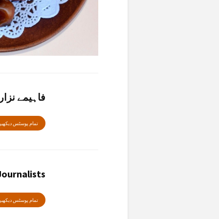
فاہیمے نزار
تمام پوسٹس دیکھی
ournalists
تمام پوسٹس دیکھی