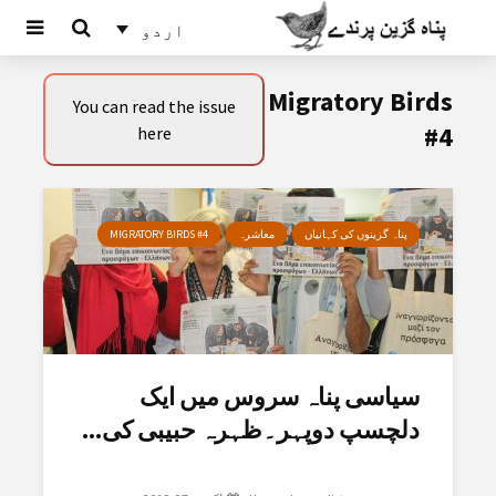
اردو
Migratory Birds
You can read the issue
#4
here
پناہ گزینوں کی کہانیاں
معاشرہ
MIGRATORY BIRDS #4
سیاسی پناہ سروس میں ایک
دلچسپ دوپہر۔ظہرہ حبیبی کی...