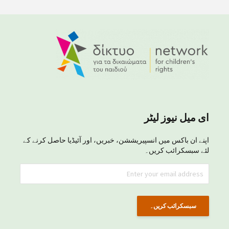
ای میل نیوز لیٹر
اپنے ان باکس میں انسپیریششن، خبریں، اور آئیڈیا حاصل کرنے کے
لئے سبسکرائب کریں۔