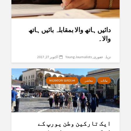
دائیں ہاتھ والا بمقابلہ بائیں ہاتھ
والا۔
نزیلہ عفوری
Young Journalists
اکتوبر 27, 2017
بیانات
معاشرہ
MIGRATORY BIRDS #4
ایک تارکین وطن یورپ کے