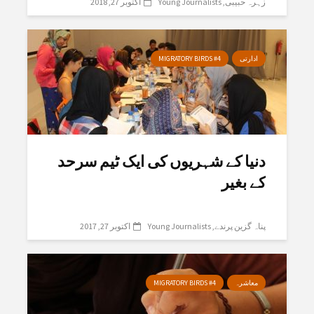
زہرہ حبیبی
Young Journalists
اکتوبر 27, 2018
ادارتی
MIGRATORY BIRDS #4
دنیا کے شہریوں کی ایک ٹیم سرحد
کے بغیر
پناہ گزین پرندے
Young Journalists
اکتوبر 27, 2017
معاشرہ
MIGRATORY BIRDS #4