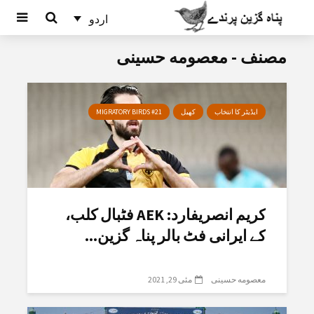
اردو
مصنف - معصومه حسینی
ایڈیٹر کا انتخاب
کھیل
MIGRATORY BIRDS #21
کریم انصریفارد: AEK فٹبال کلب،
کے ایرانی فٹ بالر پناہ گزین...
معصومه حسینی
مئی 29, 2021