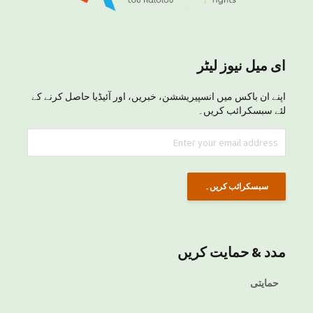
ای میل نیوز لیٹر
اپنے ان باکس میں انسپیریششن، خبریں، اور آئیڈیا حاصل کرنے کے
لئے سبسکرائب کریں۔
مدد & حمایت کریں
حمایتی