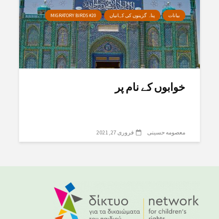
بیانات
پناہ گزینوں کی کہانیاں
MIGRATORY BIRDS #20
خوابوں کے نام پر
معصومه حسینی
فروری 27, 2021