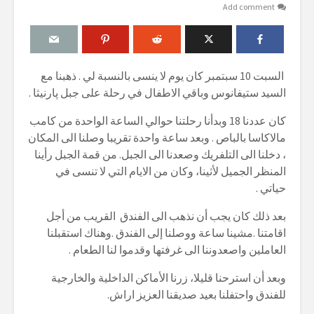
Add comment
السبت 10 سبتمبر كان يوم لا ينسى بالنسبة لي . ذهبنا مع
السيد ستيفانوس وباقي الاطفال في رحلة على جبل پارنيثا .
كان عددنا 18 وبدأنا رحلتنا حوالي الساعة الواحدة من كامب
مالاكاسا بالباص . وبعد ساعة واحدة تقريبا وصلنا الى المكان
، دخلنا الى التلفريك وصعدنا الى الجبل. من قمة الجبل رأينا
المنظر الجميل لأثينا، وكان من الايام التي لا تنسى في
حياتي .
بعد ذلك كان يجب أن نذهب الى الفندق القريب من أجل
اقامتنا .مشينا ساعة ووصلنا إلى الفندق .وهناك استقبلنا
العاملين واصعدوننا الى غرفتها وقدموا لنا الطعام .
وبعد أن استرحنا قليلا، زرنا الأماكن الداخلية والخارجية
للفندق واحتفلنا بعيد صديقنا العزيز اراش.