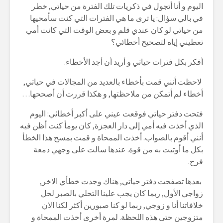
اليوم و أنا أتجول في ذكريات تلك الفترة من حياتي, خطر
في بالي سؤال: يا ترى ما هي الفترات التي كنت سأمحيها
من حياتي لو كان عندي قلم و بعض الوقت التي كانت أمي
تعطيني إياه لتصحيح أخطائي؟
أفكر بكل فترات حياتي و أريد أن أجد الأخطاء.
لاحظت أنني قمت بأخطاء بالعديد من المجالات في حياتي,
أخطاء لم أتمكن من ملاحظتها, و هكذا قررت أن أصححها…
فتحت دفتر حياتي فوقعت عيني على أكبر أخطائي: اليوم
الذي أخذت فيه أمي إلى دار العجزة, كان يومأ كنت أظن فيه
أنني أقوم بالصواب. أخذت الممحاة و قمت بمسح هذا الخطأ
بكل ما أوتيت به من قوة. عندها سالت على وجهي دمعة
فرح.
بعدها تصفحت دفتر حياتي, هناك وجدت خطأي الاخر,
زواجي الأول, ربما كان يجب علينا التحلي بالصبر لحل
خلافاتنا أنا و زوجي, ربما لو كنا صبورين أكثر لكنا الان
متزوجين حتى هذه اللحظة. لمرة أخرى أخذت الممحاة و