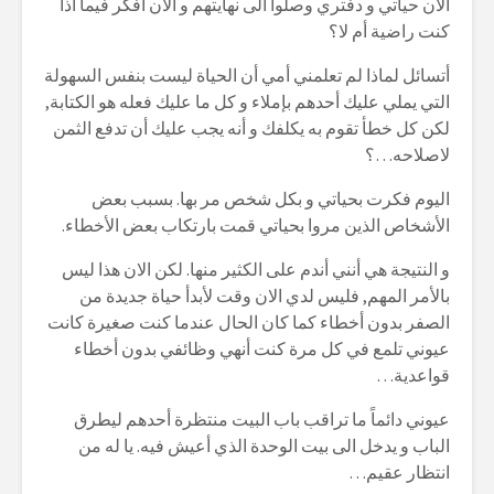
الان حياتي و دفتري وصلوا الى نهايتهم و الان أفكر فيما اذا
كنت راضية أم لا؟
أتسائل لماذا لم تعلمني أمي أن الحياة ليست بنفس السهولة
التي يملي عليك أحدهم بإملاء و كل ما عليك فعله هو الكتابة,
لكن كل خطأ تقوم به يكلفك و أنه يجب عليك أن تدفع الثمن
لاصلاحه…؟
اليوم فكرت بحياتي و بكل شخص مر بها. بسبب بعض
الأشخاص الذين مروا بحياتي قمت بارتكاب بعض الأخطاء.
و النتيجة هي أنني أندم على الكثير منها. لكن الان هذا ليس
بالأمر المهم, فليس لدي الان وقت لأبدأ حياة جديدة من
الصفر بدون أخطاء كما كان الحال عندما كنت صغيرة كانت
عيوني تلمع في كل مرة كنت أنهي وظائفي بدون أخطاء
قواعدية…
عيوني دائماً ما تراقب باب البيت منتظرة أحدهم ليطرق
الباب و يدخل الى بيت الوحدة الذي أعيش فيه. يا له من
انتظار عقيم…