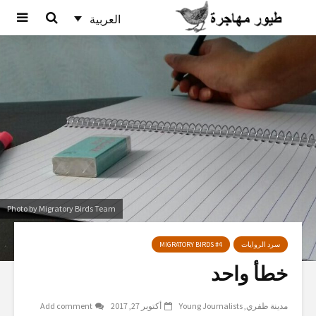
العربية
Photo by Migratory Birds Team
سرد الروايات
MIGRATORY BIRDS #4
خطأ واحد
مدينة ظفري
Young Journalists
أكتوبر 27, 2017
Add comment