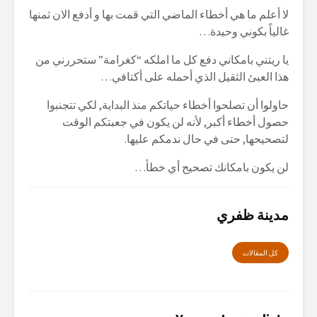
لا أعلم ما هي أخطاء الماضي التي قمت بها و أدفع الان ثمنها
غالياً بكوني وحيدة…
يا ريتني بامكاني دفع كل ما املكه “كغرامة” ستحررني من
هذا العبئ الثقيل الذي أحمله على أكتافي…
حاولوا أن تصلحوا أخطاء حياتكم منذ البداية, لكي تتجنبوا
حصول أخطاء أكبر, لأنه لن يكون في جعبتكم الوقت
لتصحيحها, حتى في حال ندمكم عليها.
لن يكون بامكانك تصحيح أي خطأ…
مدينة ظفري
كل المقالات