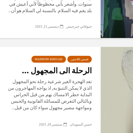
سنوات. وأشعر بأني محظوظاً لأني أعيش في
بلد يعم فيه السلام. بالنسبة لي السلام هو أن...
جيوفاني جيرجيس
ديسمبر 21, 2023
قصص اللاجئين
MIGRATORY BIRDS #26
الرحلة الى المجهول …
تعد الهجرة الغير شرعية رحلة نحو المجهول
الذي لا يمكن التنبؤ به, اذ يواجه المهاجرون من
البداية خطر الامساك بهم من قبل الحراس
وبالتالي التعرض للمسائلة القانونية والحبس
ومواجهة مصير مجهول سواء كان من قبل...
حسن السويدان
سبتمبر 26, 2023