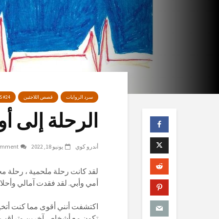
سرد الروايات
قصص اللاجئين
S #24
الرحلة إلى أو
أندرو كوي
يونيو 18, 2022
omment
لقد كانت رحلة ملحمية ، رحلة م
أمي وأبي. لقد فقدت آمالي وأحل
اكتشفت أنني أقوى مما كنت أتخيل
تكون مع أشخاص آخرين وتراقب بع