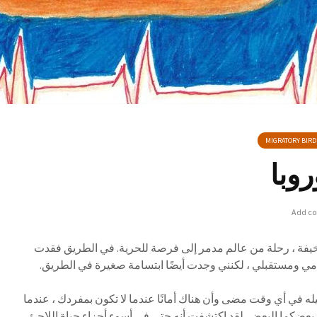
MIGRATORY BIRD
روبا
Add c
خيفة ، رحلة من عالم مدمر إلى فرصة للحرية. في الطريق فقدت
امي ومستقبلي ، لكنني وجدت أيضًا ابتسامة صغيرة في الطريق.
ه في أي وقت مضى وأن هناك أمانًا عندما لا تكون بمفردك ، عندما
ضكما البعض. لقد اكتشفت أنه حتى في أسوء أجزاء حياة اللاجئ ،