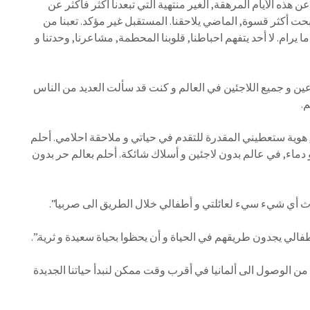
هذه الأيام المرهقة, الغير منتهية التي تبعدنا أكثر فأكثر عن
بحت أكثر قسوة, الماضي يلاحقنا. المستقبل غير مؤكد. تعبنا من
يرام. لا أحد يتفهم احباطنا, قلوبنا المحطمة, مشاعرنا, وحدتنا و
عين و جميع اللاجئين في العالم و كنت قد سألت العديد من الناس
.
 هوية ستعطيني المقدرة للتقدم في حياتي و ملاحقة احلامي. أحلم
ماء, في عالم بدون لاجئين و أسلاك شائكة. أحلم بعالم حر بدون
دث أي شيء سيء لعائلتي و أطفالي خلال الطريق الى صربيا”.
فالي يجدون طريقهم في الحياة و أن يحظوا بحياة سعيدة و ثرية.”.
من الوصول الى ألمانيا في أقرب وقت ممكن لنبدأ حياتنا الجديدة