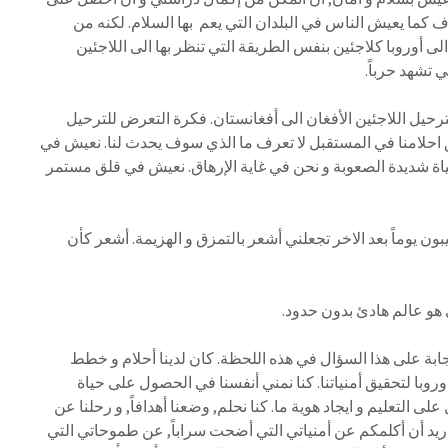
 كما يعيش الناس في البلدان التي يعم بها السلام. لكنه من
لى أوروبا كلاجئين بنفس الطريقة التي تنظر بها الى اللاجئين
 تشهد حرباً.
بترحيل اللاجئين الأفغان الى أفغانستان. فكرة التعرض للترحيل
 احلامنا في المستقبل لا تعرف ما الذي سوف يحدث لنا. نعيش في
 شديدة الصعوبة و نحن في غاية الإرهاق. نعيش في قلق مستمر
بون يوماً بعد الاخر تجعلني أشعر بالتمزق و الهزيمة. أشعر كأن
 هو عالم هادئ بدون حدود.
ابة على هذا السؤال في هذه اللحظة. كان لدينا أحلام و خطط
 أوروبا لتحقيق أمنياتنا. كنا نمني أنفسنا في الحصول على حياة
 التعليم و ايجاد هوية ما. كنا نحلم, وضعنا أهدافاً, و رحلنا عن
 أريد أن أكلمكم عن أمنياتي التي أضحت سراباً, عن طموحاتي التي