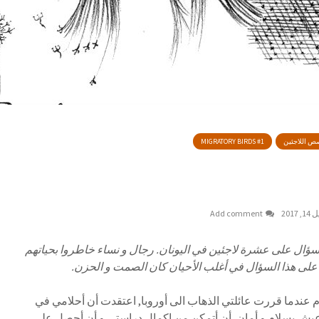
ص اللاجئين
MIGRATORY BIRDS #1
, 2017
Add comment
لسؤال على عشرة لاجئين في اليونان. رجال و نساء خاطروا بحياتهم
لى هذا السؤال في أغلب الأحيان كان الصمت و الحزن
.
حلام عندما قررت عائلتي الذهاب الى أوروبا, اعتقدت أن أحلامي في
عيش بسلام و أمان, أن أتمكن من إكمال دراستي و أن أحصل على