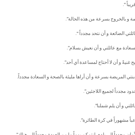
باً “.
مة و بالخروج بسرعة من هذه الحالة”.
لتي الضائعة و أن نتحد مجدداً “.
سعادة مع عائلتي و أن نعيش بسلام”.
 غنيةً و أن لا أحتاج لمساعدة أي أحد”.
بنتي المريضة بسرعة و أن أراها مليئة بالصحة و السعادة مجدداً.
دود مجدداً لجميع اللاجئين”.
لتي و أن يلم شملنا”.
باً مشهوراً في كرة الطائرة”.
أمان مجدداً الى بلدي لنتمكن يوماً ما من العودة مجدداً الى هناك”.