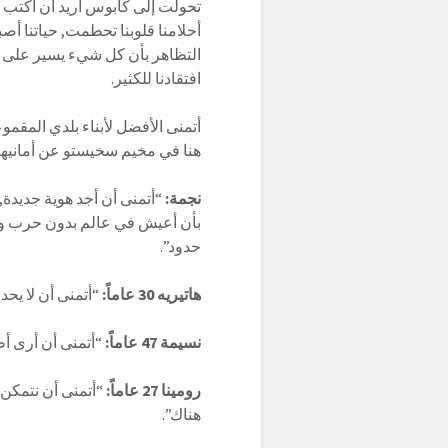
تحولت إلى كابوس أريد أن أكتب عن 
أحلامنا قلوبنا تحطمت, حياتنا أص
التظاهر بأن كل شيء يسير على ما 
افتقادنا للكثير.
أتمنى الأفضل لأبناء بلدي المقمو
هنا في مخيم سخيستو عن أمانيهم
نجم
ة:
“أتمنى أن أجد هوية جديدة,
بأن أعيش في عالم بدون حرب و د
حدود”.
هاتيريه 30 عاماً:
“أتمنى أن لا يح
نسيمة 47 عاماً:
“أتمنى أن أرى أط
رومينا 27 عاماً:
“أتمنى أن نتمكن 
هناك”.