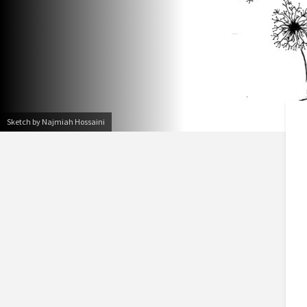
Sketch by Najmiah Hossaini