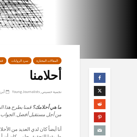
المقالات المختارة
سرد الروايات
قص
أحلامنا
نجمية حسيني
Young Journalists
أبريل 14
ما هي أحلامك؟
قمنا بطرح هذا ا
من أجل مستقبل أفضل. الجواب ع
أنا أيضاً كان لدي العديد من الأ
طريقها للتحقيق. حلمي كان أن أ