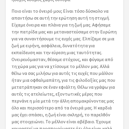
Ποιο είναι το όνειρό μου; Είναι τόσο δύσκολο να
απαντήσω σε αυτή την ερώτηση αυτή τη στιγμή.
Είχαμε όνειρα και πλάνα για τη ζωή μας. Αφήσαμε
την πατρίδα μας και μεταναστεύσαμε στην Ευρώπη
για να συναντήσουμε τις ευχές μας. Ελπίζαμε σε μια
ζωή με ειρήνη, ασφάλεια, δυνατότητα για
εκπαίδευση και την εύρεση μιας ταυτότητας.
Ονειρευόμασταν, θέσαμε στόχους, και φύγαμε από
τη χώρα μας για να χτίσουμε το μέλλον μας. Αλλά
θέλω να σας μιλήσω για αυτές τις ευχές που μάλλον
ήταν μια οφθαλμαπάτη, για τις φιλοδοξίες μας που
μετατράπηκαν σε έναν εφιάλτη. Θέλω να γράψω για
αυτές τις ατελείωτες, εξοντωτικές μέρες που
περνάνε η μία μετά την άλλη απομακρύνοντας μας
όλο και περισσότερο από τα όνειρά μας. Η καρδιά
μας έχει σπάσει, η ζωή είναι σκληρή, το παρελθόν
μας στοιχειώνει. Το μέλλον είναι αβέβαιο. Έχουμε
κουραστεί να προσποιούμαστε ότι όλα είναι καλά.