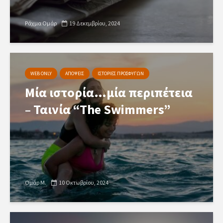
Ράχμα Ομάρ
19 Δεκεμβρίου, 2024
WEB ONLY
ΑΠΟΨΕΙΣ
ΙΣΤΟΡΙΕΣ ΠΡΟΣΦΥΓΩΝ
Μία ιστορία…μία περιπέτεια
– Ταινία “The Swimmers”
Ομάρ Μ.
10 Οκτωβρίου, 2024