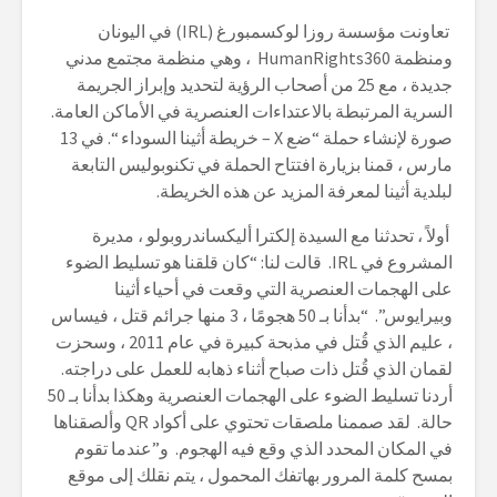
تعاونت مؤسسة روزا لوكسمبورغ
(IRL)
في اليونان
ومنظمة
HumanRights360
، وهي منظمة مجتمع مدني
جديدة ، مع 25 من أصحاب الرؤية لتحديد وإبراز الجريمة
السرية المرتبطة بالاعتداءات العنصرية في الأماكن العامة.
صورة لإنشاء حملة “ضع
X –
خريطة أثينا السوداء “. في 13
مارس ، قمنا بزيارة افتتاح الحملة في تكنوبوليس التابعة
لبلدية أثينا لمعرفة المزيد عن هذه الخريطة
.
أولاً ، تحدثنا مع السيدة إلكترا أليكساندروبولو ، مديرة
المشروع في
IRL.
قال
ت
لنا: “كان قلقنا هو تسليط الضوء
على الهجمات العنصرية التي وقعت في أحياء أثينا
وبيرايوس”. “بدأنا بـ 50 هجومًا ، 3 منها جرائم قتل ، فيساس
، عليم الذي قُتل في مذبحة كبيرة في عام 2011 ، وسحزت
لقمان الذي قُتل ذات صباح أثناء ذهابه للعمل على دراجته.
أردنا تسليط الضوء على الهجمات العنصرية وهكذا بدأنا بـ 50
حالة. لقد صممنا ملصقات تحتوي على أكواد
QR
وألصقناها
في المكان المحدد الذي وقع فيه الهجوم. و”عندما تقوم
بمسح كلمة المرور بهاتفك المحمول ، يتم نقلك إلى موقع