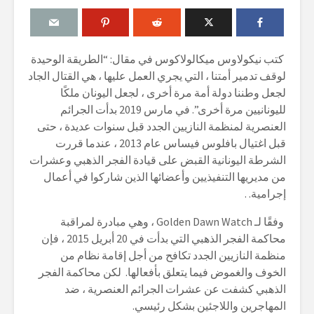
كتب نيكولاوس ميكالولاكوس في مقال: “الطريقة الوحيدة
لوقف تدمير أمتنا ، التي يجري العمل عليها ، هي القتال الجاد
لجعل وطننا دولة أمة مرة أخرى ، لجعل اليونان ملكًا
لليونانيين مرة أخرى”. في مارس 2019 بدأت الجرائم
العنصرية لمنظمة النازيين الجدد قبل سنوات عديدة ، حتى
قبل اغتيال بافلوس فيساس عام 2013 ، عندما قررت
الشرطة اليونانية القبض على قيادة
الفجر
الذهبي وعشرات
من مديريها التنفيذيين وأعضائها الذين شاركوا في أعمال
إجرامية
. .
وفقًا لـ
Golden Dawn Watch
، وهي مبادرة لمراقبة
محاكمة
الفجر الذهبي
التي بدأت في 20 أبريل 2015 ، فإن
منظمة النازيين الجدد تكافح من أجل إقامة نظام من
الخوف والغموض فيما يتعلق بأفعالها. لكن محاكمة الفجر
الذهبي كشفت عن عشرات الجرائم العنصرية ، ضد
المهاجرين واللاجئين بشكل رئيسي
.