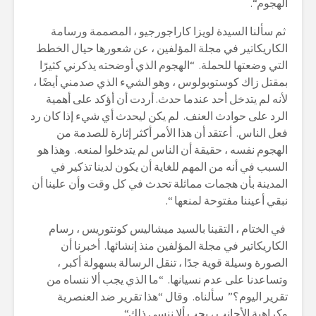
الهجوم
“.
ثم سألنا السيدة لويزا كاراجورجيو ، المصممة ورسامة
الكاريكاتير في مجلة المؤلفين ، عن شعورها حيال الخطط
التي وضعتها للحملة. “الهجوم الذي أوضحته يذكرني كثيرًا
بمقتل زاك كوستوبولوس ، وهو الشيء الذي صدمني أيضًا ،
لأنه لم يتدخل أحد عندما حدث. أردت أن أؤكد على أهمية
الرد على حوادث العنف. لم يكن ليحدث أي شيء إذا كان رد
فعل الناس. أعتقد أن هذا الأمر أكثر إثارة للصدمة من
الهجوم نفسه ، حقيقة أن الناس لم يتدخلوا لمنعه. وهذا هو
السبب في أنه من المهم للغاية أن يكون لدينا تذكير في
المدينة بأن هجمات مماثلة تحدث في كل وقت وأن علينا أن
نبقي أعيننا مفتوحة لمنعها
“.
في الختام ، التقينا بالسيد ميشاليس كونتوريس ، رسام
الكاريكاتير في مجلة المؤلفين منذ إنشائها. أخبرنا أن
الصورة وسيلة قوية جدًا ، تنقل الرسالة بسهولة أكبر ،
وتساعدنا على عدم نسيانها. “ما الذي يجب ألا ننساه من
تقرير اليوم؟” سألناه. وقال “هذا تقرير ضد العنصرية
وكراهية الأجانب ، يجب ألا ننسى ذلك
“.