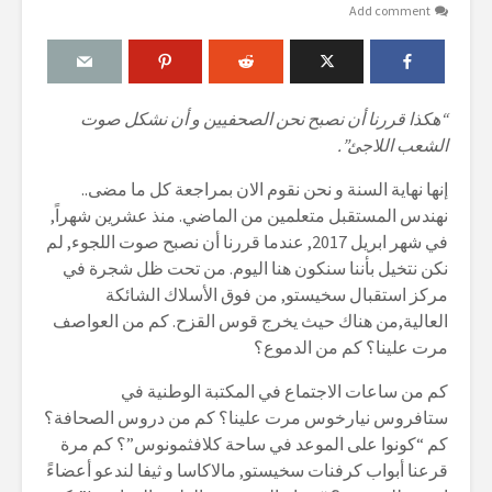
Add comment
“هكذا قررنا أن نصبح نحن الصحفيين و أن نشكل صوت
الشعب اللاجئ”.
إنها نهاية السنة و نحن نقوم الان بمراجعة كل ما مضى..
نهندس المستقبل متعلمين من الماضي. منذ عشرين شهراً,
في شهر ابريل 2017, عندما قررنا أن نصبح صوت اللجوء, لم
نكن نتخيل بأننا سنكون هنا اليوم. من تحت ظل شجرة في
مركز استقبال سخيستو, من فوق الأسلاك الشائكة
العالية,من هناك حيث يخرج قوس القزح. كم من العواصف
مرت علينا؟ كم من الدموع؟
كم من ساعات الاجتماع في المكتبة الوطنية في
ستافروس نيارخوس مرت علينا؟ كم من دروس الصحافة؟
كم “كونوا على الموعد في ساحة كلافثمونوس”؟ كم مرة
قرعنا أبواب كرفنات سخيستو, مالاكاسا و ثيفا لندعو أعضاءً