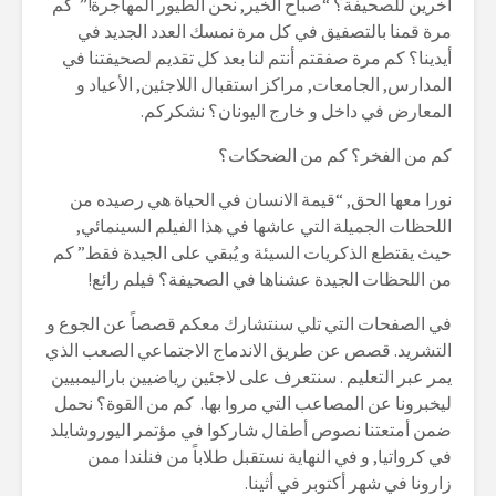
اخرين للصحيفة؟ “صباح الخير, نحن الطيور المهاجرة!” كم
مرة قمنا بالتصفيق في كل مرة نمسك العدد الجديد في
أيدينا؟ كم مرة صفقتم أنتم لنا بعد كل تقديم لصحيفتنا في
المدارس, الجامعات, مراكز استقبال اللاجئين, الأعياد و
المعارض في داخل و خارج اليونان؟ نشكركم.
كم من الفخر؟ كم من الضحكات؟
نورا معها الحق, “قيمة الانسان في الحياة هي رصيده من
اللحظات الجميلة التي عاشها في هذا الفيلم السينمائي,
حيث يقتطع الذكريات السيئة و يُبقي على الجيدة فقط” كم
من اللحظات الجيدة عشناها في الصحيفة؟ فيلم رائع!
في الصفحات التي تلي سنتشارك معكم قصصاً عن الجوع و
التشريد. قصص عن طريق الاندماج الاجتماعي الصعب الذي
يمر عبر التعليم . سنتعرف على لاجئين رياضيين باراليمبيين
ليخبرونا عن المصاعب التي مروا بها. كم من القوة؟ نحمل
ضمن أمتعتنا نصوص أطفال شاركوا في مؤتمر اليوروشايلد
في كرواتيا, و في النهاية نستقبل طلاباً من فنلندا ممن
زارونا في شهر أكتوبر في أثينا.