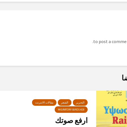
ا
التحرير
الشعر
مقالات الانترنت
MIGRATORY BIRDS #28
ارفع صوتك