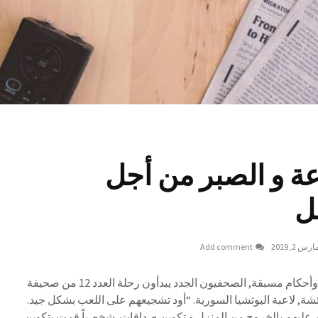
عة و الصبر من أجل
ل
ارس 2, 2019
Add comment
في نضالنا من أجل عالم بلا ظلم وأحكام مسبقة, الصحفيون الجدد يبدأون رحلة العدد 12 من صحيفة
شة, لاعبة البوتشيا السورية. “أود تشجيعهم على اللعب بشكل جيد.
, عليهم بالخروج من المنزل و تكوين صداقات. شخصياً قمت بتكوين