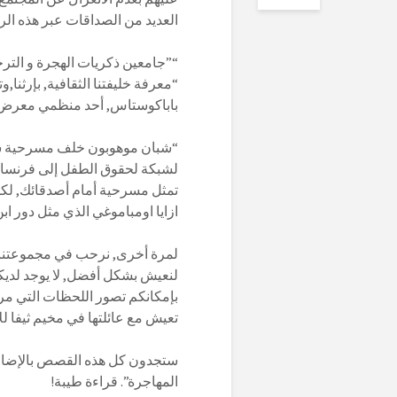
العديد من الصداقات عبر هذه الر
“”جامعين ذكريات الهجرة و الترحي
“معرفة خليفتنا الثقافية, بإرثنا,و
باباكوستاس, أحد منظمي معرض 
“شبان موهوبون خلف مسرحية ستا
لشبكة لحقوق الطفل إلى فرنسا ب
تمثل مسرحية أمام أصدقائك, لكن 
ازايا اومباموغي الذي مثل دور ا
لمرة أخرى, نرحب في مجموعتنا ب
لنعيش بشكل أفضل, لا يوجد لديكم
تعيش مع عائلتها في مخيم ثيفا لل
المهاجرة”. قراءة طيبة!