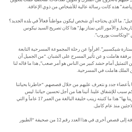
ياضة.” هذه كانت رسالة عالية للأشخاص من ذوي الإعاقة.
ل”. ما الذي يحتاجه أي شخص ليكون مواطناً فعالاً في بلده الجديد؟
تاريخنا, و الأمور التي نمتاز بها,” هذا كان تصريح السيد نيكوس
“اوتكاست يوروب”.
رة شيكسبير”. اقرأوا عن رحلة المجموعة المسرحية التابعة
رفقة هاملت و عن تأثير المسرح على الشبان. “من الجميل أن
التمثيل أمام حشد كبير من الناس هو أمر صعب”, هذا ما قاله لنا
بن الملك هاملت في المسرحية.
أعضاء جدد و نتعرف عليهم من خلال قصصهم. “خاطرنا بحياتنا
 سبب للإشفاق علينا. أتينا هنا من أجل تحسين حياتنا. ليس
بإمكانكم تصور اللحظات التي مرينا بها” هذا ما كتبته زينب خليفة البالغة من العمر 17 عاماً و التي
اجئين منذ عام كامل.
ستجدون كل هذه القصص بالإضافة إلى قصص أخرى في هذا العدد رقم 12 من صحيفة “الطيور