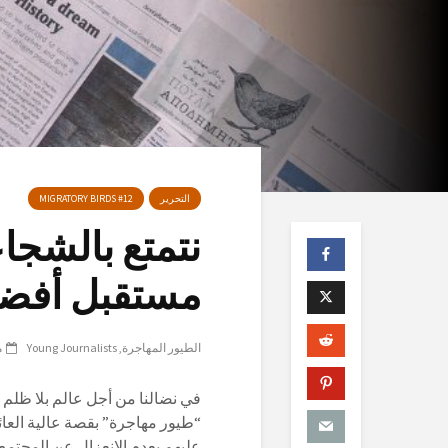
التحرير
MIGRATORY BIRDS #12
نتمتع بالشجا
مستقبل أفض
الطيور المهاجرة
Young Journalists
م
“طيور مهاجرة” بقصة عالية العائ
عليهم بعدم الانعزال عن المجتمع