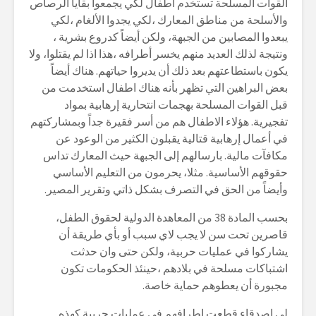
القوات المسلحة تستخدم اطفال لكي يجمعوا بقايا الرصاص
والأسلحة من مناطق المعارك ،لكي يجدوا الألغام ،لكي
يبعدوا المصابين من الجبهة، ولكن أيضاً كدروع بشرية ،
ونتيجة لذلك العديد منهم يخسر أطرافه ،هذا اذا لم يقتلوا، ولا
يكون باستطاعتهم بعد ذلك أن يديروا حياتهم. هناك أيضاً
بعض البراهين التي تظهر بأنه هناك اطفال استخدمت من
قبل القوات المسلحة بهجمات انتحارية إرهابية بمواد
تفجيرية. هؤلاء الاطفال هم من أسر فقيرة جداً وبمشاركتهم
في أعمال إرهابية قتالية يقبلون الكثير من الوعود عن
مكافآت مالية. بارسالهم إلى الجبهة حيث المعارك تداس
حقوقهم الأساسية. مثلا، يحرمون من التعليم الأساسي
وأيضاً من الحق في التصرف بشكل ذاتي وتقرير المصير.
بحسب المادة 38 من المعاهدة الدولية لحقوق الطفل،
قاصرين تحت سن لا يجب لاي سبب أو بأي طريقة أن
يشاركوا في عمليات حربية، ولكن حتى وان حدثت
اشتباكات مسلحة في بلادهم ،حينئذ الحكومات تكون
مجبورة أن يعطوهم حماية خاصة.
لي اصدقاء قطعت اطرافهم في عمليات حربية كهذه