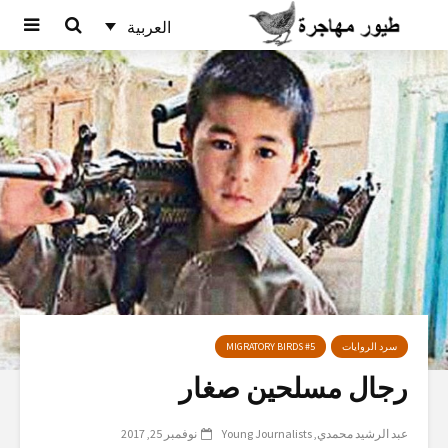
العربية
سرد الروايات
MIGRATORY BIRDS #5
رجال مسلحين صغار
عبد الرشيد محمدي
Young Journalists
نوفمبر 25, 2017