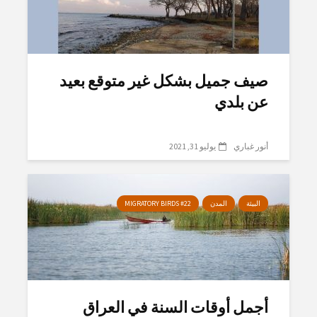
صيف جميل بشكل غير متوقع بعيد
عن بلدي
أنور غباري
يوليو 31, 2021
البيئة
المدن
MIGRATORY BIRDS #22
أجمل أوقات السنة في العراق