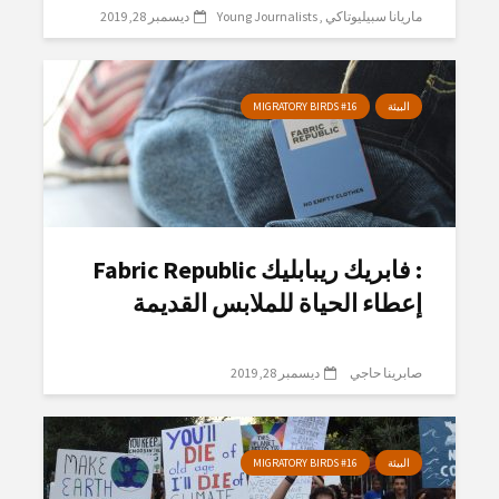
ماريانا سبيليوتاكي
Young Journalists
ديسمبر 28, 2019
البيئة
MIGRATORY BIRDS #16
: فابريك ريبابليك Fabric Republic
إعطاء الحياة للملابس القديمة
صابرينا حاجي
ديسمبر 28, 2019
البيئة
MIGRATORY BIRDS #16