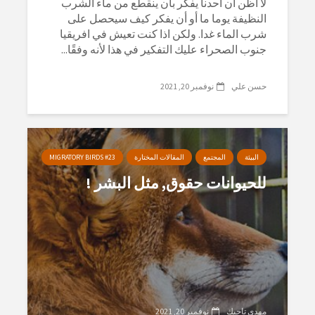
لا أظن أن احدنا يفكر بأن ينقطع من ماء الشرب
النظيفة يوما ما أو أن يفكر كيف سيحصل على
شرب الماء غدا. ولكن اذا كنت تعيش في افريقيا
جنوب الصحراء عليك التفكير في هذا لأنه وفقًا...
حسن علي
نوفمبر 20, 2021
البيئة
المجتمع
المقالات المختارة
MIGRATORY BIRDS #23
للحيوانات حقوق, مثل البشر !
مهدي تاجيك
نوفمبر 20, 2021