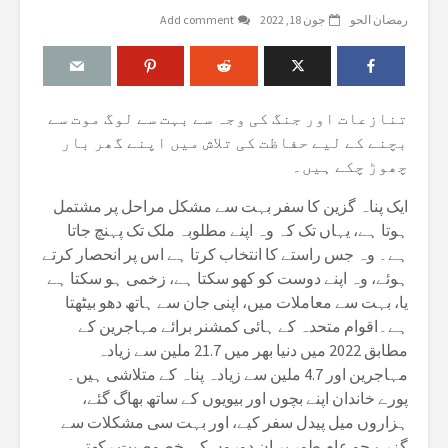
رمضان الحو
جون 18, 2022
Add comment
تنازعات اور جنگ کی وجہ سے بہت سے لوگ موت سے
بچنے کے لیے حفاظت کی تلاش میں اپنے گھر بار
چھوڑ چکے ہیں۔
ایک پناہ گزین کا سفر بہت سے مشکل مراحل پر مشتمل
ہوتا ہے، یہاں تک کہ وہ اپنے مطلوبہ ملک تک پہنچ جاتا
ہے۔ وہ جس راستے کا انتخاب کرتا ہے اس پر انحصار کرتے
ہوئے، وہ اپنے دوست کو کھو سکتا ہے، زخمی ہو سکتا ہے
یا، بہت سے معاملات میں، اپنی جان سے ہاتھ دھو بیٹھتا
ہے۔اقوام متحدہ کے ہائی کمشنر برائے مہاجرین کے
مطابق 2022 میں دنیا بھر میں 21.7 ملین سے زیادہ
مہاجرین اور 4.7 ملین سے زیادہ پناہ کے متلاشی ہیں۔
پورے خاندان اپنے بچوں اور بیویوں کے ساتھ بھاگ گئے،
ہزاروں میل پیدل سفر کیے، اور بہت سی مشکلات سے
گزرے جو عام طور پر ان دوروں کی خصوصیت رکھتے