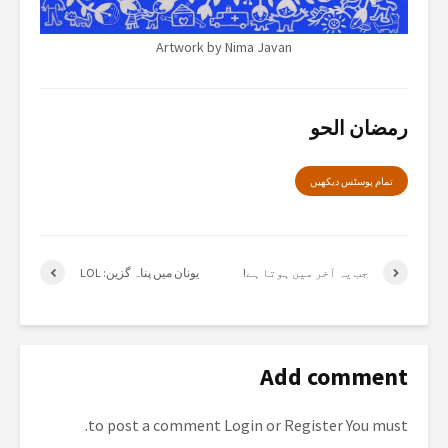
Artwork by Nima Javan
رمضان الحو
تمام پوسٹس دیکھیں
جب یہ آخر میں ہوتا ہے!
یونان میں پناہ گزین: LOL
Add comment
to post a comment.
Login
or
Register
You must