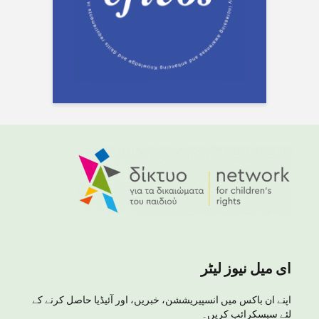
ای میل نیوز لیٹر
اپنے ان باکس میں انسپیریششن، خبریں، اور آئیڈیا حاصل کرنے کے
لئے سبسکرائب کریں۔