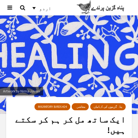
اردو
Artwork by Nima Javan
پناہ گزینوں کی کہانیاں
معاشرہ
MIGRATORY BIRDS #24
ایک ساتھ مل کر ہم کر سکتے
ہیں!