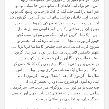
ہیں۔ جو لوگ اپنے خاندان کے ساتھ نہیں جا سکتے تھے وہ
اس امید پر اکیلے چلے گئے کہ ایک بار جب وہ پہنچ گئے تو وہ
ایک دن اپنے خاندان کو اپنے ساتھ لے آئیں گے۔پناہ گزینوں کے
لیے، یورپ جانا بہت سے چیلنجوں کی شروعات ہے، جن
میں زبان اور ثقافتی رکاوٹیں اور قانونی مسائل شامل
ہیں۔ ایک پناہ گزین جو اپنے ملک میں موجود سب کچھ
چھوڑ کر یورپ پہنچا ہے، اسے اپنی زندگی کی تعمیر نو
شروع کرنے کے لیے بہت سے چیلنجز کا سامنا کرنا پڑتا ہے۔
ایتھنز کامکس لائبریری کی پہل پر، یونان میں پناہ گزین
ہفتہ خطاب کرے گا اور یہاں کے مہاجرین کو درپیش
چیلنجوں پر روشنی ڈالے گا۔ رفیوجی ویک 20-26 جون کو
ہوگا۔ ہر سال ایک مختلف مرکزی تھیم ہوتا ہے۔ اس
سال پناہ گزینوں کا ہفتہ “شفا” اور پناہ گزینوں کے لیے
اپنی زندگیوں کو شروع سے دوبارہ تعمیر کرنے کی
صلاحیت پر مرکوز ہے۔ پروگرام میں بہت سی سرگرمیاں
شامل ہیں، جیسے آرٹ، ثقافتی تقریبات، کھیل اور تعلیمی
سرگرمیاں، نیز تخلیقی مواصلاتی مہمات۔
اس کا مقصد پناہ گزینوں کو اپنا قیمتی تعاون