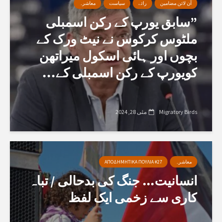
آن لائن مضامین
رائے
سیاست
معاشرہ
”سابق یورپ کے رکن اسمبلی
ملٹوس کرکوس نے نیٹ ورک کے
بچوں اور ہائی اسکول میراتھن
کویورپ کے رکن اسمبلی کے...
Migratory Birds
مئی 28, 2024
معاشرہ
ΑΠΟΔΗΜΗΤΙΚΑ ΠΟΥΛΙΑ #27
انسانیت… جنگ کی بدحالی / تباہ
کاری سے زخمی ایک لفظ