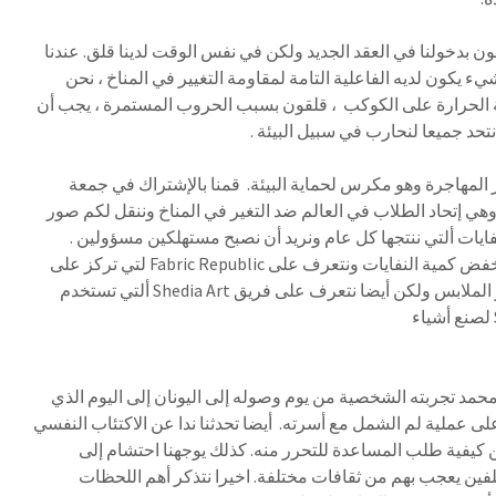
20 نحن متحمسون بدخولنا في العقد الجديد ولكن في نفس الوقت لدينا قلق. عندنا
يء يكون لديه الفاعلية التامة لمقاومة التغيير في المناخ ، نحن
 الحرارة على الكوكب ، قلقون بسبب الحروب المستمرة ، يجب أن
أن نتحد جميعا لنحارب في سبيل البيئة .
1 لجريدة الطيور المهاجرة وهو مكرس لحماية البيئة. قمنا بالإشتراك في جمعة
هي إتحاد الطلاب في العالم ضد التغير في المناخ وننقل لكم صور
نفايات ألتي ننتجها كل عام ونريد أن نصبح مستهلكين مسؤولين .
 النفايات ونتعرف على Fabric Republic
لتي تركز على
لابس ولكن أيضا نتعرف على فريق Shedia Art
ألتي تستخدم
الأعداد القديمة من مجلة Shedia لصنع أشياء
ينه
 محمد تجربته الشخصية من يوم وصوله إلى اليونان إلى اليوم الذي
 على عملية لم الشمل مع أسرته. أيضا تحدثنا ندا عن الاكتئاب النفسي
 كيفية طلب المساعدة للتحرر منه. كذلك يوجهنا احتشام إلى
فين يعجب بهم من ثقافات مختلفة. اخيرا نتذكر أهم اللحظات