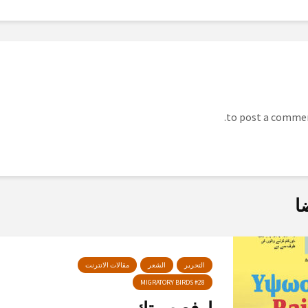
ا
التحرير
الشعر
مقالات الانترنت
MIGRATORY BIRDS #28