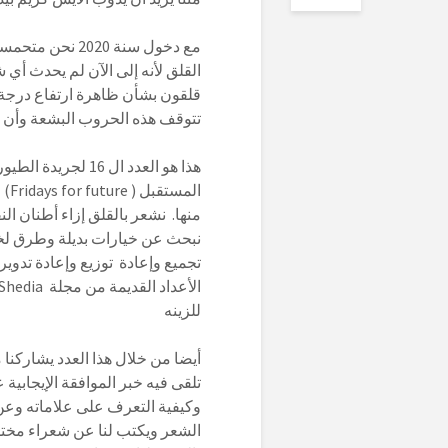
مع دخول سنة 20
القلق لأنه إلى الآن لم يحدث أي ش
قلقون بشأن ظاهرة ارتفاع درجة
تتوقف هذه الحروب البشعة و
هذا هو العدد ال 6
المستقبل ( Fridays for future)
و
منها. نشعر بالقلق إزاء أطنان ال
نبحث عن خيارات بديلة وطرق لخفض كمية
تجميع وإعادة توزيع وإعادة تدوير الم
للز
أيضا من خلال هذا العدد يشاركنا
تلقى فيه خبر الموافقة الإيجابية
وكيفية التعرف على علاماته وعن
الشعر ويكتب لنا عن شعراء مختل