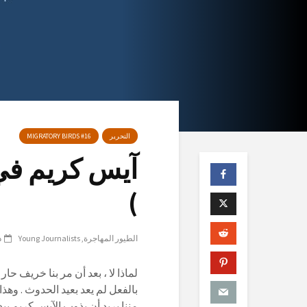
التحرير
MIGRATORY BIRDS #16
آيس كريم في 
)
الطيور المهاجرة
Young Journalists
د
لماذا لا ، بعد أن مر بنا خريف حا
بالفعل لم يعد بعيد الحدوث . وهذا
مننا يريد أن يذوب الآيس ك