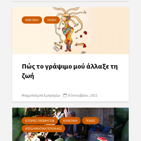
WEB ONLY
ΤΕΧΝΗ
Πώς το γράψιμο μού άλλαξε τη
ζωή
Μαχμπούμπε Εμπραχίμι
8 Οκτωβρίου, 2021
ΙΣΤΟΡΙΕΣ ΠΡΟΣΦΥΓΩΝ
ΚΟΙΝΩΝΙΑ
ΠΟΛΕΙΣ
ΑΠΟΔΗΜΗΤΙΚΑ ΠΟΥΛΙΑ #22