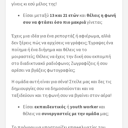
γίνεις κι εσύ μέλος της!
Είσαι μεταξύ
13 και 21 ετών
και
θέλεις η φωνή
σου να φτάσει όσο πιο μακριά
γίνεται;
Έχεις μια ιδέα για ένα ρεπορτάζ ή αφιέρωμα, αλλά
δεν ξέρεις πώς να αρχίσεις να γράφεις; Έγραψες ένα
ποίημα ή ένα διήγημα και θέλεις να το
μοιραστείς; Θέλεις να έχεις την δική σου εκπομπή
στο διαδικτυακό ραδιόφωνο; Ζωγραφίζεις ή σου
αρέσει να βγάζεις φωτογραφίες;
Η ομάδα αυτή είναι για σένα! Στείλε μας και δες τις
δημιουργίες σου να δημοσιεύονται και να
ταξιδεύουν και τη φωνή σου να βγαίνει στον αέρα!
Είσαι
εκπαιδευτικός
ή
youth worker
και
θέλεις να
συνεργαστείς με την ομάδα
μας;
Το πρόγραμμα υποστηρίζει επαγγελματίες του