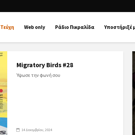
Τεύχη
Web only
Ράδιo Πικραλίδα
Υποστήριξέ 
Migratory Birds #28
Ύψωσε την φωνή σου
14 Δεκεμβρίου, 2024