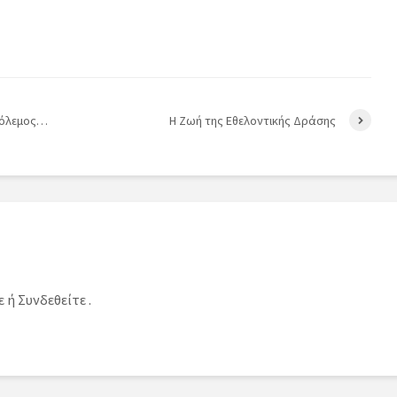
πόλεμος…
Η Ζωή της Εθελοντικής Δράσης
ε
ή
Συνδεθείτε
.