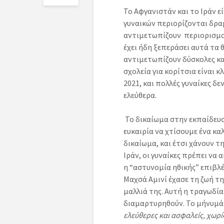
Το Αφγανιστάν και το Ιράν ε
γυναικών περιορίζονται δραμ
αντιμετωπίζουν περιορισμού
έχει ήδη ξεπεράσει αυτά τα 
αντιμετωπίζουν δύσκολες κα
σχολεία για κορίτσια είναι 
2021, και πολλές γυναίκες δ
ελεύθερα.
Το δικαίωμα στην εκπαίδευση 
ευκαιρία να χτίσουμε ένα κα
δικαίωμα, και έτσι χάνουν τ
Ιράν, οι γυναίκες πρέπει να
η “αστυνομία ηθικής” επιβλέ
Μαχσά Αμινί έχασε τη ζωή τη
μαλλιά της. Αυτή η τραγωδί
διαμαρτυρηθούν. Το μήνυμά
ελεύθερες και ασφαλείς, χωρ