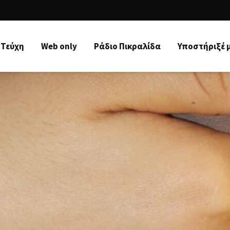
Τεύχη
Web only
Ράδιo Πικραλίδα
Υποστήριξέ 