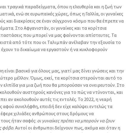
ίναι τραγικά παραδείγματα, όπου η ελευθερία και η ζωή των
ατικά, ενώ σε ευρωπαϊκές χώρες, όπως η Γαλλία, οι γυναίκες
ς και διακρίσεις σε έναν σύγχρονο κόσμο που θα έπρεπε να
θέματα. Στο Αφγανιστάν, οι γυναίκες και τα κορίτσια
ταστάσεις που μπορεί να μας φαίνονται απίστευτες. Τα
κλειστά από τότε που οι Ταλιμπάν ανέλαβαν την εξουσία το
εν έχουν το δικαίωμα να εργαστούν ή να κυκλοφορούν
είναι βασικό για όλους μας, γιατί μας δίνει γνώσεις και την
λύτερο μέλλον. Όμως, εκεί, τα κορίτσια στερούνται αυτό το
ην ελπίδα για μια ζωή που θα μπορούσαν να ονειρευτούν. Στο
 ακολουθούν αυστηρούς κανόνες για το πώς να ντύνονται, και
πει αν ακολουθούν αυτές τις εντολές. Το 2022, η νεαρή
ς αφού συνελήφθη, επειδή δεν είχε καλύψει εντελώς τα
α έφερε χιλιάδες ανθρώπους στους δρόμους να
 τους ήταν σαφές:
οι γυναίκες πρέπει να μπορούν να ζουν
ίς φόβο
. Αυτοί οι άνθρωποι δείχνουν πως, ακόμα και όταν η