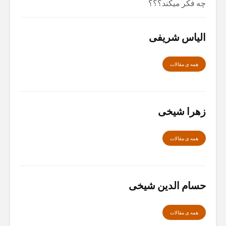
چه فکر میکند؟؟؟
الیاس شریفی
همە ی مقالات
زهرا شیخی
همە ی مقالات
حسام الدین شیخی
همە ی مقالات