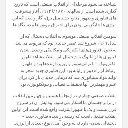
شناخته می‌شود مرحله‌ای از انقلاب صنعتی است که تاریخ
گذاری شده است از سالهای ۱۸۷۰ تا ۱۹۱۴. آغاز پیشرفت
های فناوری و ظهور منابع جدید مثل برق، گاز و نفت که این
انرژی ها جایگزینی بودن برای احتراق موتور ها و دستگاه ها.
سومین انقلاب صنعتی موسوم به انقلاب دیجیتال که از
سال ۱۹۶۹ شروع شد عصر جدیدی بود که مربوط می‌شد
به تحول فناوری‌های الکتریکی و مکانیکی و تبدیل شدن
فناوری ها از آنالوگ به دیجیتال. این انقلاب شاهد ظهور
الکترونیک – با ترانزیستور و ریزپردازنده‌ها بود و ظهور
ارتباط از راه دور و رایانه بود. این فناوری جدید منجر به
تولید مواد مینیاتوری شد که درهایی جدیدی باز کرد برای
علم و مهمترین آنها تحقیقات فضایی و بیوتکنولوژی بود.
انقلاب صنعتی چهارم, در اینجا ما هستیم و چهارمین انقلاب
در برابر چشمان ما آشکار می شود. پیدایش آن در شروع
قرن بیست و یک با ظهور اینترنت واقع شده است. این اولین
انقلاب صنعتی است که ریشه در پدیده فناوری جدید –
دیجیتالی شدن- دارد نه به وجود آمدن نوع جدیدی از انرژی.