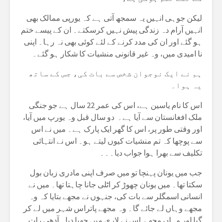
لیکن جوہی انہیں یہ سمجھ آتی ہے کہ یورپی ممالک بھی
انہیں آرام دہ زندگی پیش نہیں کرسکتے۔ ان کے پیسے ختم
ہو گئے اور ان کی مدد کرنے کے لئے کوئی بھی نہ رہا۔ اپنی
نا امیدی میں، وہ غیر قانونی منشیات کا شکار ہو گئے۔
ہم نے ایک نوجوان شخص سے بات کی، جس کے ساتھ
یہ ہوا۔
اس کا نام یاسین ہے، اس کی عمر 22 سال ہے جو جنگی
ملک افغانستان سے آیا ہے۔ دو سال قبل وہ یورپ میں آیا،
اور وقتی طور پر، اس کا گھر ایک پارک ہے۔ میں نے اس
سے پوچھا کہ تم منشیات کیوں لیتے ہو۔ اس نے انتہائی
تکلیف سے بھرا ہوا جواب دیا۔۔۔
جب میں یونان پہنچا تو میں صرف اپنی مادری زبان بول
سکتا تھا۔ میں یونان چھوڑ کر اٹلی جانا چاہتا تھا۔ میں نے
انسانی اسمگلر سے بات کی، جنہوں نے مجھے بتایا کہ وہ
مجھے وہاں لے جائے گا۔ وہ مجھے پاتراس شہر میں لے کر
گیا اور وہاں مجھے اس نے لاری میں چھپا دیا۔ آدھی رات