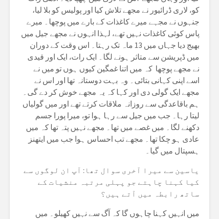
کو، لاری ڈرائیور نے مجھے تلاش کیا اور پولیس کو بلا لیا،
جنہوں نے مجہے میرے کاغذات کے بارے میں پوچھا۔ میرے
پاس کوئی کاغذات نہیں تھے، لہذا انہوں نے مجھے جیل میں
بھیج دیا جہاں میں 13 ماہ تک رہتا۔ اس وقت کے دوران
میں ڈپریشن سے متاثر ہونے لگا۔ ایک رات، ایک اور قیدی
نے مجھے پوچھا کہ میں اتنا غمگین کیوں ہوں تو میں نے
اسے اپنی کہانی بتائی۔ وہ بہت دوستانہ تھا اور اس نے
مجھے ایک گولی دی اور کہا کہ یہ مجھے خوش کر دے گی۔
ہم باقاعدگی سے روزانہ ملاقات کرتے تھے اور میں گولیاں
لیتا رہا۔ جب میں جیل سے رہا ہوا تو، میرا پورا جسم
دکهنے لگا۔ میں غصے میں تھا۔ مجھے نہیں پتہ تھا کہ میں
عادی ہو چکا تھا۔ مجھے تب احساس ہوا جب میں ایتھنز
ہسپتال میں گیا۔
یاسین سے میرا آخری سوال تھا: آپ ان لوگوں سے
کیا کہنا چاہتے جو پہلی مرتبہ منشیات کے
ساتھ رابطہ میں آتے ہیں؟
میں انہیں کہنا چاہوں گا کہ آگ سے نہیں کھیلو۔ میں