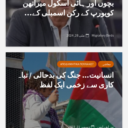
بچوں اور ہائی اسکول میراتھن
کویورپ کے رکن اسمبلی کے...
Migratory Birds
مئی 28, 2024
معاشرہ
ΑΠΟΔΗΜΗΤΙΚΑ ΠΟΥΛΙΑ #27
انسانیت… جنگ کی بدحالی / تباہ
کاری سے زخمی ایک لفظ
نور ایف ایس
دسمبر 21, 2023