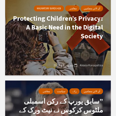
آن لائن مضامین
معاشرہ
MIGRATORY BIRDS #28
Protecting Children’s Privacy:
A Basic Need in the Digital
Society
Alexia Karapatsia
دسمبر 18, 2024
آن لائن مضامین
رائے
سیاست
معاشرہ
”سابق یورپ کے رکن اسمبلی
ملٹوس کرکوس نے نیٹ ورک کے