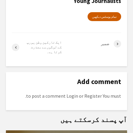
Young Journalists
تمام پوسٹس دیکھیں
ایک تارکین وطن یورپ
ضمیر
کے لوگوں سے معذرت
کرتا ہے۔
Add comment
to post a comment.
Login
or
Register
You must
آپ پسند کرسکتے ہیں