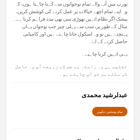
یورپ میں آنے والے تمام نوجوانوں سے کہنا چاہتا ہوں، کہ
وہ اپنے تمام اچھے خیالات پر عمل کرنے کی کوشش کریں،
بیشک اگر نظام انہیں تھوڑی سی بھی مدد فراہم کرتا ہے۔
مثال کے طور پر، سب سے پہلی چیز جب نوجوان یہاں
پہنچنے ہیں تو وہ اسکول جانا چاہتے ہیں اور کامیابی
حاصل کرنے کے لۓ۔
یہی انہیں کرنا چاہیے۔
تعلیم ہی وہ راستہ ہے جس کے زریعے آپ وہ حاصل
کر سکتے ہو جو آپ چاہتے ہو۔
عبدلرشید محمدی
تمام پوسٹس دیکھیں