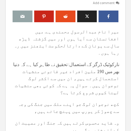
Add comment
میرا نام عبدالرسول محمندی ہے. میں
افغانستان سے آیا ہوں اور میں گزشتہ ڈیڑھ
سال سے یونان کے دارتالحکومت ایتھنز میں رہ
رہا ہوں۔
نارکوٹیک ڈرگز کے استعمال: تحقیق نے ظاہر کیا ہے کہ دنیا
بھر میں 190 ملین افراد غیر قانونی منشیات
استعمال کرتے ہیں، ان میں سے اکثر لوگ
نوجوان ہیں۔ سوال یہ ہے کہ کوئی بھی منشیات
لینا کیوں شروع کرتا ہے؟
کچھ نوجوان لوگ جو اپنے ملک میں جنگ کی وجہ
سے چھوڑ کر یورپ میں پہنچ جاتے ہیں،
وہ شاید محسوس کرتے ہیں کہ جنگ اور مصیبت ان
کے لئے ختم ہوگی ہے،