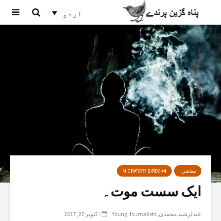
اردو
معاشرہ
MIGRATORY BIRDS #4
ایک سست موت۔
عبدلرشید محمدی
Young Journalists
اکتوبر 27, 2017