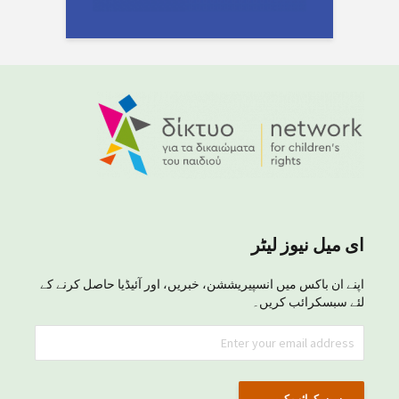
ای میل نیوز لیٹر
اپنے ان باکس میں انسپیریششن، خبریں، اور آئیڈیا حاصل کرنے کے
لئے سبسکرائب کریں۔