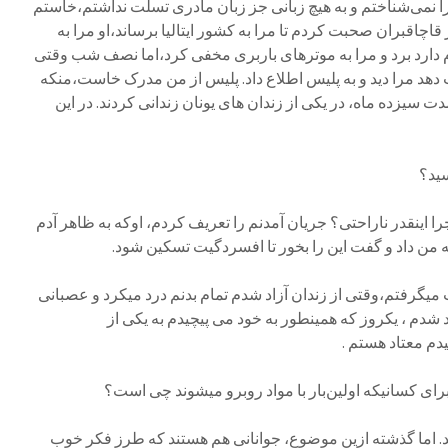
ا نمی‌شناختم و به هیچ زبانی جز زبان مادری تسلت نداشتم،خاستم
قاچاقبران صحبت کردم تا مرا به کشور ایتالیا برساند،او مرا به
ام دارد برد و مرا به موترهای باربری مخفی کرد،اما نصف شب وقتی
دهد مرا دید و به پلیس اطلاع داد. پلیس از من مدرک خاست،منکه
ت سیزده ماه، در یکی از زندان های یونان زندانی کردند. در این
سید؟
چرا اینقدر ناراحتی؟ جریان آمدنم را تعریف کردم، اوکه به ظاهر آدم
 من داد و گفت این را بخور تا افسردگیت تسکین شود.
ت میگرفتم،وقتی از زندان آزاد شدم تمام بدنم درد میکرد و عصبانی
 شدم ، یکروز که همینطور به خود می پیچیدم به یکی از
یدم معتاد هستم .
برای کسانیکه اولین‌بار با مواد روبرو میشوند چی است؟
ند. اما گذشته ازین موضوع، جوانانی هم هستند که طرز فکر خوب