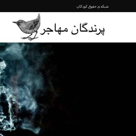
شبکە ی حقوق کودکان