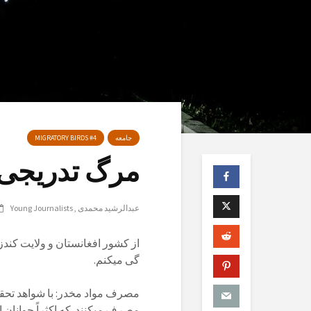
جامعه
MIGRATORY BIRDS #4
مرگ تدریجی
عبدالرشید محمدی
Young Journalists
از کشور افغانستان و ولایت کند
گی میکنم.
مصرف میکنند. که اکثراً جوانان 