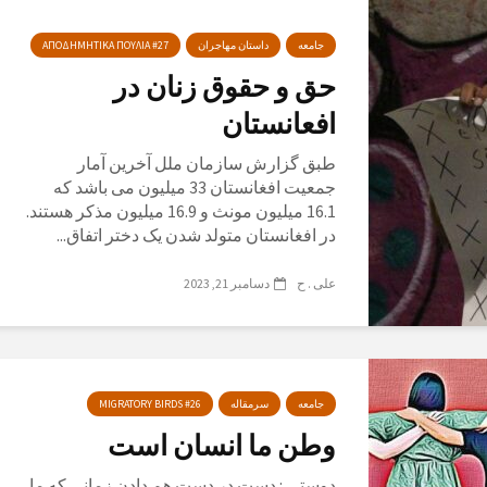
جامعه
داستان مهاجران
ΑΠΟΔΗΜΗΤΙΚΑ ΠΟΥΛΙΑ #27
حق و حقوق زنان در
افعانستان
طبق گزارش سازمان ملل آخرین آمار
جمعیت افغانستان 33 میلیون می باشد که
16.1 میلیون مونث و 16.9 میلیون مذکر هستند.
در افغانستان متولد شدن یک دختر اتفاق...
علی . ح
دسامبر 21, 2023
جامعه
سرمقاله
MIGRATORY BIRDS #26
وطن ما انسان است
دوستی : دست در دست هم دادن زمانی که ما