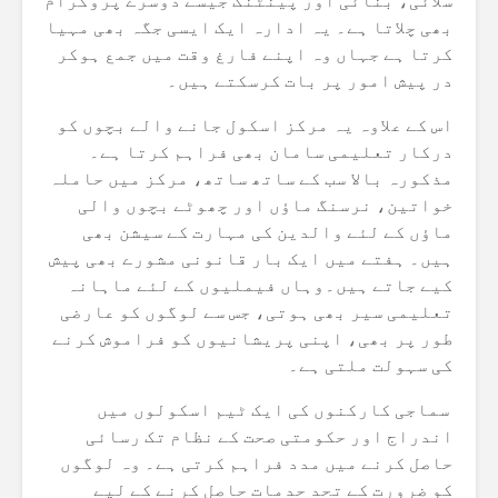
سلائی، بنائی اور پینٹنگ جیسے دوسرے پروگرام
بھی چلاتا ہے۔ یہ ادارہ ایک ایسی جگہ بھی مہیا
کرتا ہے جہاں وہ اپنے فارغ وقت میں جمع ہوکر
در پیش امور پر بات کرسکتے ہیں۔
اس کے علاوہ یہ مرکز اسکول جانے والے بچوں کو
درکار تعلیمی سامان بھی فراہم کرتا ہے۔
مذکورہ بالا سب کے ساتھ ساتھ، مرکز میں حاملہ
خواتین، نرسنگ ماؤں اور چھوٹے بچوں والی
ماؤں کے لئے والدین کی مہارت کے سیشن بھی
ہیں۔ ہفتے میں ایک بار قانونی مشورے بھی پیش
کیے جاتے ہیں۔وہاں فیملیوں کے لئے ماہانہ
تعلیمی سیر بھی ہوتی، جس سے لوگوں کو عارضی
طور پر بھی، اپنی پریشانیوں کو فراموش کرنے
کی سہولت ملتی ہے۔
سماجی کارکنوں کی ایک ٹیم اسکولوں میں
اندراج اور حکومتی صحت کے نظام تک رسائی
حاصل کرنے میں مدد فراہم کرتی ہے۔ وہ لوگوں
کو ضرورت کے تحد حدمات حاصل کرنے کے لیے