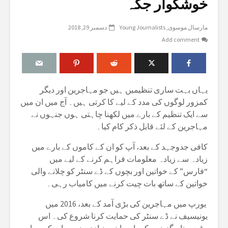
خوشگوار جگہ
مارسال موسوی
Young Journalists
دسمبر 29, 2018
Add comment
یہاں بہت ساری تنظیمیں ہیں جو مہاجرین اور دیگر
کمزور لوگوں کی مدد کے لیے کا کرتی ہیں۔ آج میں ان میں
سے ایک تنظیم کے بارے میں لکھنا چاہتی ہوں جنہوں نے
مہاجرین کے لئے قابل ذکر کام کیا۔
کافی جدوجہد کے بعد، آپ کو ان کے کاموں کے بارے میں
زیادہ سے زیادہ معلومات فراہم کرنے کے لیے میں
“فارس” کے خواتین اور بچوں کے ڈے سنٹر کو چلانے والی
خواتین کے ساتھ بات چیت کرنے میں کامیاب رہی۔
یورپ میں مہاجرین کی بڑی آمد کے بعد، 2016 میں
یونیسیف نے ڈے سنٹر کی حمایت کرنا شروع کی۔ اس