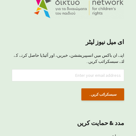
ای میل نیوز لیٹر
اپنے ان باکس میں انسپیریششن، خبریں، اور آئیڈیا حاصل کرنے کے
لئے سبسکرائب کریں۔
مدد & حمایت کریں