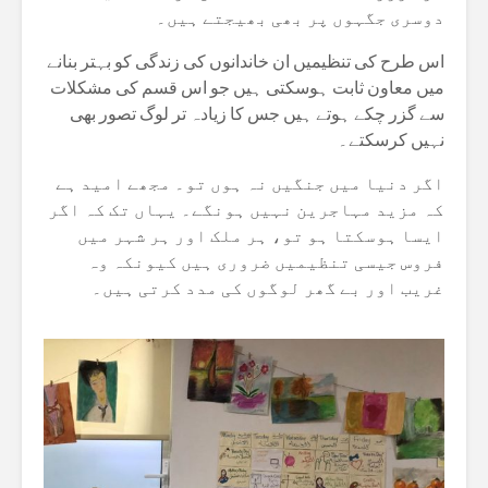
دوسری جگہوں پر بھی بھیجتے ہیں۔
اس طرح کی تنظیمیں ان خاندانوں کی زندگی کو بہتر بنانے
میں معاون ثابت ہوسکتی ہیں جو اس قسم کی مشکلات
سے گزر چکے ہوتے ہیں جس کا زیادہ تر لوگ تصور بھی
نہیں کرسکتے۔
اگر دنیا میں جنگیں نہ ہوں تو۔ مجھے امید ہے
کہ مزید مہاجرین نہیں ہونگے۔ یہاں تک کہ اگر
ایسا ہوسکتا ہو تو، ہر ملک اور ہر شہر میں
فروس جیسی تنظیمیں ضروری ہیں کیونکہ وہ
غریب اور بے گھر لوگوں کی مدد کرتی ہیں۔