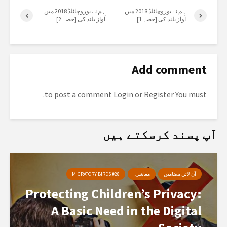
ہم نے یوروچائلڈ 2018 میں
ہم نے یوروچائلڈ 2018 میں
آواز بلند کی [حصہ 1]
آواز بلند کی [حصہ 2]
Add comment
to post a comment.
Login
or
Register
You must
آپ پسند کرسکتے ہیں
آن لائن مضامین
معاشرہ
MIGRATORY BIRDS #28
Protecting Children’s Privacy:
A Basic Need in the Digital