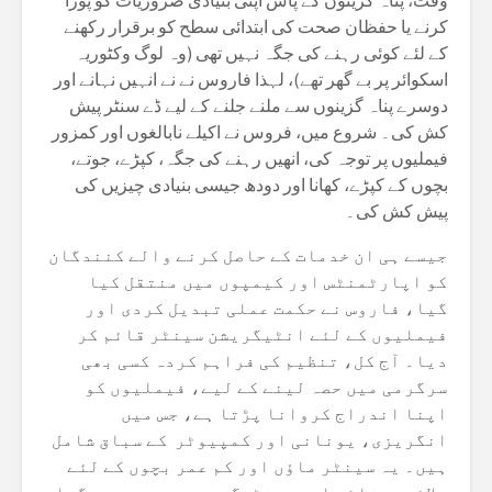
وقت، پناہ گزینوں کے پاس اپنی بنیادی ضروریات کو پورا
کرنے یا حفظان صحت کی ابتدائی سطح کو برقرار رکھنے
کے لئے کوئی رہنے کی جگہ نہیں تھی (وہ لوگ وکٹوریہ
اسکوائر پر بے گھر تھے)، لہذا فاروس نے نے انہیں نہانے اور
دوسرے پناہ گزینوں سے ملنے جلنے کے لیے ڈے سنٹر پیش
کش کی۔ شروع میں، فروس نے اکیلے نابالغوں اور کمزور
فیملیوں پر توجہ کی، انھیں رہنے کی جگہ، کپڑے، جوتے،
بچوں کے کپڑے، کھانا اور دودھ جیسی بنیادی چیزیں کی
پیش کش کی۔
جیسے ہی ان خدمات کے حاصل کرنے والے کنندگان
کو اپارٹمنٹس اور کیمپوں میں منتقل کیا
گیا، فاروس نے حکمت عملی تبدیل کردی اور
فیملیوں کے لئے انٹیگریشن سینٹر قائم کر
دیا۔ آج کل، تنظیم کی فراہم کردہ کسی بھی
سرگرمی میں حصہ لینے کے لیے، فیملیوں کو
اپنا اندراج کروانا پڑتا ہے، جس میں
انگریزی، یونانی اور کمپیوٹر کے سباق شامل
ہیں۔ یہ سینٹر ماؤں اور کم عمر بچوں کے لئے