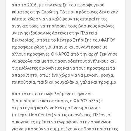
από το 2016, με την έναρξη του προσφυγικού
κύματος στην Ευρώπη. Τότε οι πρόσφυγες δεν είχαν
κάποιο χώρο για να καλύψουν τις απαραίτητες
ανάγκες τους, να τηρήσουν τους βασικούς κανόνες
υγιεινής (ζούσαν ως άστεγοι στην Πλατεία
Βικτωρίας), οπότε το Κέντρο Στήριξης του ΦΑΡΟΥ
πρόσφερε χώρο για μπάνιο και συναντήσεις με
άλλους πρόσφυγες. Ο ΦΑΡΟΣ από την αρχή ξεκίνησε
να ασχολείται με τους ασυνόδευτους ανήλικους και
τις ευάλωτες οικογένειες και να τους προσφέρει τα
απαραίτητα, όπως ένα χώρο για να μένουν, ρούχα,
παπούτσια, παιδικά ρουχαλάκια, γάλα και τρόφιμα.
Από τότε που οι ωφελούμενοι πήγαν σε
διαμερίσματα και σε camps, ο ΦΑΡΟΣ άλλαξε
στρατηγική και έγινε Κέντρο Ενσωμάτωσης
(Integration Center) για τις οικογένειες. Πλέον, οι
οικογένειες πρέπει να εγγραφούν στην οργάνωση,
για να μπορούν να συμμετέχουν σε δραστηριότητες