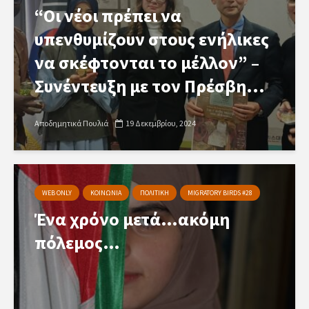
“Οι νέοι πρέπει να
υπενθυμίζουν στους ενήλικες
να σκέφτονται το μέλλον” –
Συνέντευξη με τον Πρέσβη...
Αποδημητικά Πουλιά
19 Δεκεμβρίου, 2024
WEB ONLY
ΚΟΙΝΩΝΙΑ
ΠΟΛΙΤΙΚΗ
MIGRATORY BIRDS #28
Ένα χρόνο μετά…ακόμη
πόλεμος…