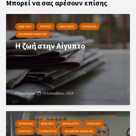
Μπορεί να σας αρέσουν επίσης
WEB ONLY
ΑΠΟΨΕΙΣ
ΑΦΗΓΗΣΕΙΣ
ΚΟΙΝΩΝΙΑ
MIGRATORY BIRDS #28
Η ζωή στην Αίγυπτο
Ράχμα Ομάρ
19 Δεκεμβρίου, 2024
INTERVIEW
WEB ONLY
ΕΚΠΑΙΔΕΥΣΗ
ΚΟΙΝΩΝΙΑ
ΠΟΛΙΤΙΚΗ
ΣΥΝΕΝΤΕΥΞΗ
MIGRATORY BIRDS #28