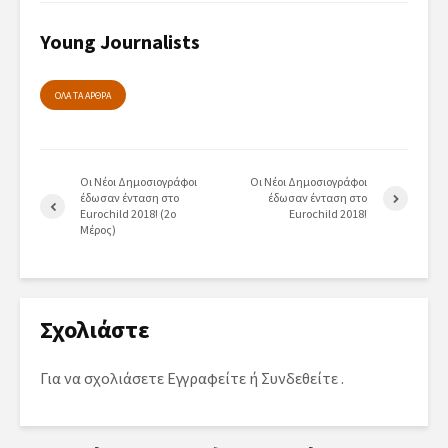
Young Journalists
ΟΛΑ ΤΑ ΑΡΘΡΑ
Οι Νέοι Δημοσιογράφοι
Οι Νέοι Δημοσιογράφοι
έδωσαν ένταση στο
έδωσαν ένταση στο
Eurochild 2018! (2ο
Eurochild 2018!
Μέρος)
Σχολιάστε
Για να σχολιάσετε
Εγγραφείτε
ή
Συνδεθείτε
.