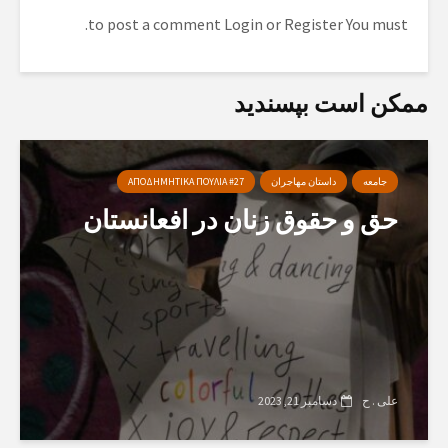
to post a comment.
Login
or
Register
You must
ممکن است بپسندید
جامعه
داستان مهاجران
ΑΠΟΔΗΜΗΤΙΚΑ ΠΟΥΛΙΑ #27
حق و حقوق زنان در افعانستان
علی . ح
دسامبر 21, 2023