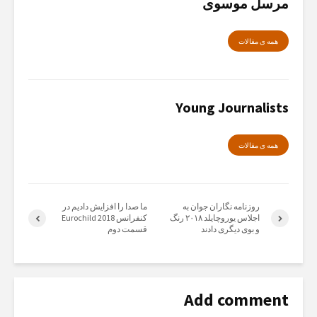
مرسل موسوی
همە ی مقالات
Young Journalists
همە ی مقالات
روزنامە نگاران جوان بە
ما صدا را افزایش دادیم در
اجلاس یوروچایلد ٢٠١٨ رنگ
کنفرانس Eurochild 2018
و بوی دیگری دادند
قسمت دوم
Add comment