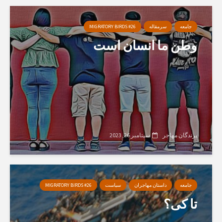
جامعه
سرمقاله
MIGRATORY BIRDS #26
وطن ما انسان است
پرندگان مهاجر
سپتامبر 26, 2023
جامعه
داستان مهاجران
سیاست
MIGRATORY BIRDS #26
تا کی؟