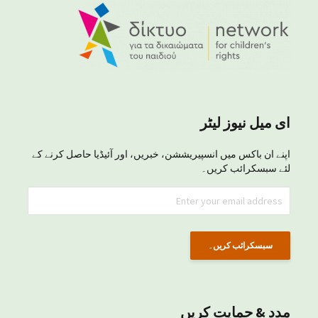
ای میل نیوز لیٹر
اپنے ان باکس میں انسپیریششن، خبریں، اور آئیڈیا حاصل کرنے کے
لئے سبسکرائب کریں۔
مدد & حمایت کریں