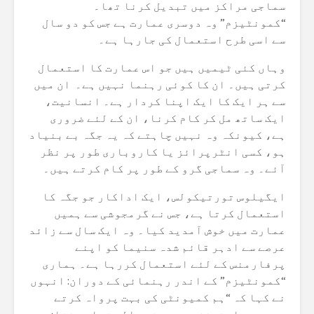
سماجی مراکز میں تبدیل کرنا تھا۔
“کمونٹیزم” وہ دوسری عمارت ہے جس کو دو سال
سے اسی طرح استعمال کی جارہا ہے۔
وہاں کئی ٹیمیں ہیں جو اس عمارت کا استعمال
کرتی ہیں۔ ان کا کوئی رہنما نہیں ہے۔ ان میں
سے ہر ایک کا ایک اپنا کردار ہے۔ انسانیت،
ایک ساتھ مل کر کام کرنا، ان کے لئے ضروری
ہے، کیونکہ وہ نہیں چاہتے کہ یہ جگہ بے بنیاد
ہو، کسی انٹرپرائز یا کاروباری طور پر نظر
آئے۔ وہ سماجی گرو کے طور پر کام کرتے ہیں۔
ایگیلوس تورتیکولس، ایک اداکار جو جگہ کا
استعمال کرتا ہے، جس نے گرمجوشی سے ہمیں
عمارت میں خوش آمدید کیا۔ وہ ایک سال سے زائد
عرصے سے ادہر قائم شدہ سنیما کو اپنے
پرفارمنس کے لئے استعمال کررہا ہے۔ ہماری
“کمونٹیزم” کے اندر رہنمائی کے دوران: انہوں
نے کہا کہ “ہم کمیونٹی کی بہت پرواہ کرتے