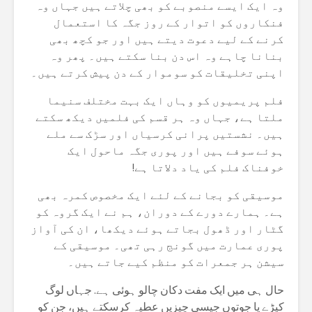
وہ ایک ایسے منصوبے کو بھی چلاتے ہیں جہاں وہ
فنکاروں کو اتوار کے روز جگہ کا استعمال
کرنے کے لیے دعوت دیتے ہیں اور جو کچھ بھی
بنانا چاہے وہ اس دن بنا سکتے ہیں۔ پھر وہ
اپنی تخلیقات کو سوموار کے دن پیش کرتے ہیں۔
فلم پریمیوں کو وہاں ایک بہت مختلف سنیما
ملتا ہے، جہاں وہ ہر قسم کی فلمیں دیکھ سکتے
ہیں۔ نشستیں پرانی کرسیاں اور سڑک سے ملے
ہوئے سوفے ہیں اور پوری جگہ ماحول ایک
خوفناک فلم کی یاد دلاتا ہے!
موسیقی کو بجانے کے لئے ایک مخصوص کمرہ بھی
ہے۔ ہمارے دورے کے دوران، ہم نے ایک گروہ کو
گٹار اور ڈھول بجاتے ہوئے دیکھا، ان کی آواز
پوری عمارت میں گونج رہی تھی۔ موسیقی کے
سیشن ہر جمعرات کو منظم کیے جاتے ہیں۔
حال ہی میں ایک مفت دکان چالو ہوئی ہے. جہاں لوگ
کپڑے یا جوتوں جیسی چیزیں عطیہ کرسکتے ہیں، جن کو