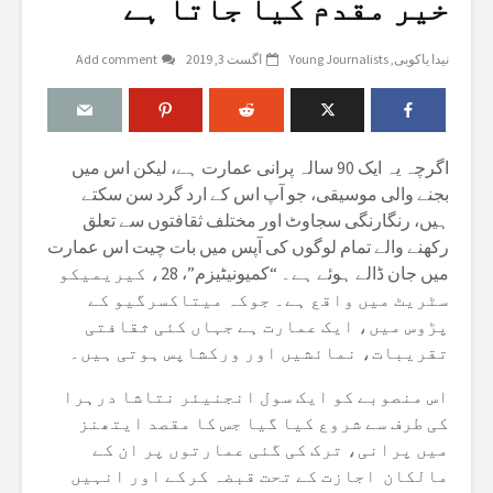
خیر مقدم کیا جاتا ہے
نیدا یاکوبی
Young Journalists
اگست 3, 2019
Add comment
اگرچہ یہ ایک 90 سالہ پرانی عمارت ہے، لیکن اس میں
بجنے والی موسیقی، جو آپ اس کے ارد گرد سن سکتے
ہیں، رنگارنگی سجاوٹ اور مختلف ثقافتوں سے تعلق
رکھنے والے تمام لوگوں کی آپس میں بات چیت اس عمارت
میں جان ڈالے ہوئے ہے۔ “کمیونیٹیزم”، 28، کیریمیکو
سٹریٹ میں واقع ہے۔ جوکہ میتاکسرگیو کے
پڑوس میں، ایک عمارت ہے جہاں کئی ثقافتی
تقریبات، نمائشیں اور ورکشاپس ہوتی ہیں۔
اس منصوبے کو ایک سول انجنیئر نتاشا درہرا
کی طرف سے شروع کیا گیا جس کا مقصد ایتھنز
میں پرانی، ترک کی گئی عمارتوں پر ان کے
مالکان اجازت کے تحت قبضہ کرکے اور انہیں