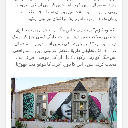
مذید استعمال نہیں کرتے اور جس کو بھی ان کی ضرورت
پڑتی ہے وہ انہیں مفت میں وہاں سے لے جا سکتا ہے۔
یہاں تک کہ ہم نے ادہر ایک بڑا ٹیڈی بیر بھی دیکھا!
“کمیونیٹیزم” بہت ہی خاص جگہ ہے، جہاں بہت ساری
تخلیقی صلاحیات موجود ہیں! جب لوگ کسی چیز کو پھینک
دیتے ہیں تو، “کمیونیٹیزم” کی ٹیمیں اسے دوبارہ استعمال
کرنے کے لئے تخلیقی طریقے تلاش کرلیتی ہیں۔ ہم واقعی
اس جگہ کو زندہ رکھنے کے لۓ ان کی حوصلہ افزائی سے
محبت کرتے ہیں۔ اس کا دورہ کرنے کا موقع مت چھوڑنا!