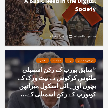
A Basic Need in the Digital
Society
Alexia Karapatsia
دسمبر 18, 2024
آن لائن مضامین
رائے
سیاست
معاشرہ
”سابق یورپ کے رکن اسمبلی
ملٹوس کرکوس نے نیٹ ورک کے
بچوں اور ہائی اسکول میراتھن
کویورپ کے رکن اسمبلی کے...