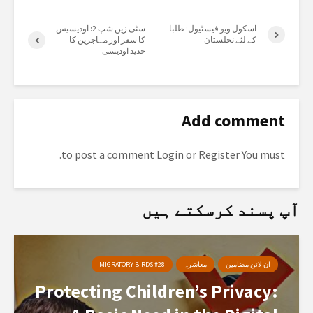
اسکول ویو فیسٹیول: طلبا
سٹی زین شپ 2: اودیسیس
کے لئے نخلستان
کا سفر اور مہاجرین کا
جدید اودیسی
Add comment
to post a comment.
Login
or
Register
You must
آپ پسند کرسکتے ہیں
آن لائن مضامین
معاشرہ
MIGRATORY BIRDS #28
Protecting Children’s Privacy: