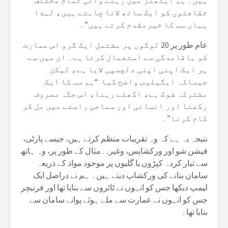
ہیں۔ ہم ایتھنز میں رہنے والی تمام مختلف
ثقافتوں کو ایک ساتھ لانا چاہتے ہیں، لہذا
یہاں سب کا خیرمقدم کرتے ہیں”۔
عام طور پر 20 لوگوں پر مشتمل ایک گرو اس عمارت
کو باقاعدگی سے استعمال کرتا ہے۔ ان میں سے
ہر ایک اپنی اپنی دلچسپی لایا ہے، لیکن
جیساکہ ایگیلوس واضح کیا “ہم سب کا ایک
مشترکہ شوک ہے، اکھٹے رہنا، اس جگہ مصروف
رکھنا اور انسانی اور سماجی راستے میں مل کر
کام کرنا”۔
نتیجہ یہ ہے کہ وہ تقریبات منظم کرتے ہیں، جیسے پارٹی،
فیشن شو اور ورکشاپس، وغیرہ. مثال کے طور پر، وہ ہاتھ
سے تیار کردہ کپڑوں یا گلیوں پر موجود مواد کے ذریعہ
سامان بنانے کی ورکشاپ دیتے ہیں۔ ہم نے دراصل ایک
لیمپ دیکھا جس کو انہوں نے ٹائروں سے بنایا تھا اور فرنیچر
جس کو انہوں نے عمارت سے ملے ہوئے پوانے سامان سے
بنایا تھا۔