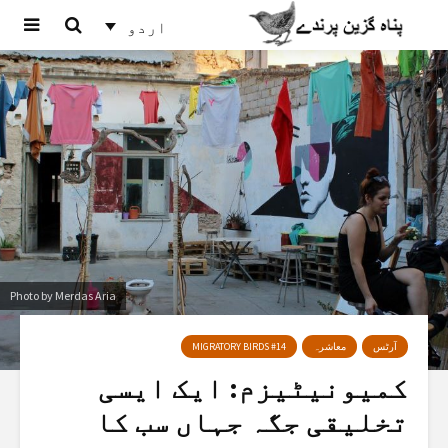
اردو
Photo by Merdas Aria
آرٹس
معاشرہ
MIGRATORY BIRDS #14
کمیونیٹیزم: ایک ایسی
تخلیقی جگہ جہاں سب کا