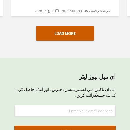
مرتضیٰ رحیمی
Young Journalists
مارچ 14, 2020
LOAD MORE
ای میل نیوز لیٹر
اپنے ان باکس میں انسپیریششن، خبریں، اور آئیڈیا حاصل کرنے
کے لئے سبسکرائب کریں۔