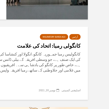
آرٹس
MIGRATORY BIRDS #23
کانگولی رمبا: اتحاد کی علامت
کانگولیس رمبا جمہوریہ کانگو، انگولا اور کنشاسا ک
کی ایک صنف ہے، جو وسطی افریقہ کے بیلی ڈانس س
ہے، خاص طور پر کانگو کی بادشاہی سے۔ افریقیوں ک
میں غلامی اور جلاوطنی کے ساتھ، رمبا افریقہ واپس آ
اسٹیفنی کمبینی
نومبر 20, 2021