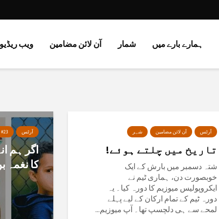
ہمارے بارے میں
شمار
آن لائن مضامین
ویب ریڈیو 
آرٹس
آن لائن مضامین
شہر
آرٹس
 #23
تاریخ میں چلتے ہوئے!
اگر ہم ان
کا نغمہ بن
شتہ دسمبر میں بارش کے ایک
خوبصورت دن، ہماری ٹیم نے
ایکروپولیس میوزیم کا دورہ کیا۔ یہ
دورہ ٹیم کے تمام ارکان کے لیے پہلے
لمحے سے ہی دلچسپ تھا۔ آپ میوزیم...