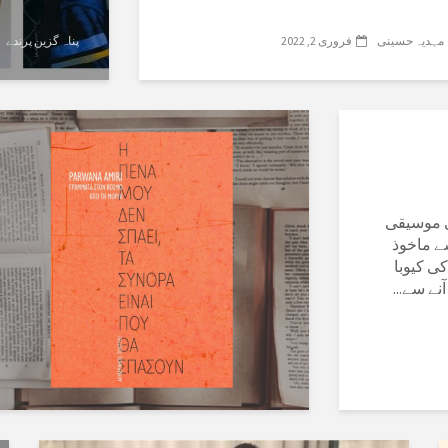
مہدیہ حسینی
فروری 2, 2022
پناہ گزین پرندے
ی موسیقی
ے ماخوذ
ی کیوبا
نے سے...