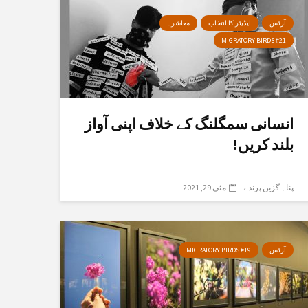
آرٹس
ایڈیٹر کا انتخاب
معاشرہ
MIGRATORY BIRDS #21
انسانی سمگلنگ کے خلاف اپنی آواز
بلند کریں!
پناہ گزین پرندے
مئی 29, 2021
آرٹس
MIGRATORY BIRDS #19