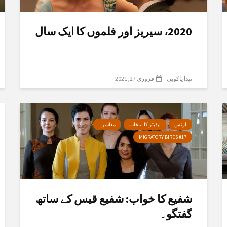
2020، سیریز اور فلموں کا ایک سال
نیدا یاکوبی
فروری 27, 2021
آرٹس
ایڈیٹر کا انتخاب
معاشرہ
MIGRATORY BIRDS #17
شفیع کا خواب: شفیع قیس کے ساتھ
گفتگو۔