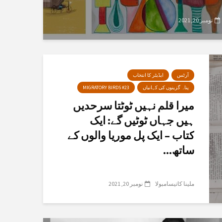
نومبر 20, 2021
آرٹس
ایڈیٹر کا انتخاب
پناہ گزینوں کی کہانیاں
MIGRATORY BIRDS #23
میرا قلم نہیں ٹوٹتا سرحدیں
ہیں جہاں ٹوٹیں گے: ایک
کتاب – ایک پل موریا والوں کے
ساتھ...
ملینا کاتیسامبولا
نومبر 20, 2021