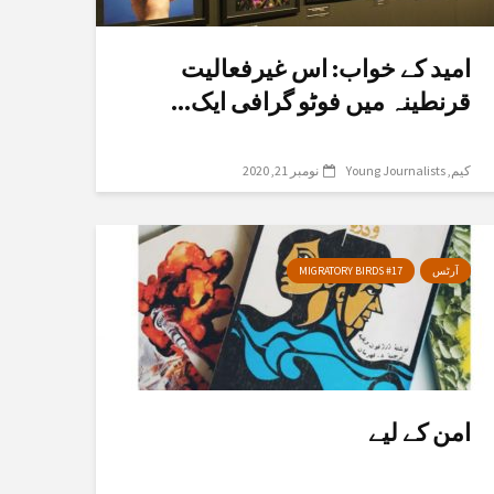
امید کے خواب: اس غیرفعالیت
قرنطینہ میں فوٹو گرافی ایک...
کیم
Young Journalists
نومبر 21, 2020
آرٹس
MIGRATORY BIRDS #17
امن کے لیے