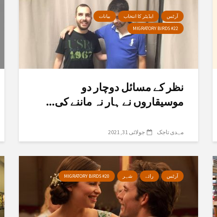
آرٹس
ایڈیٹر کا انتخاب
بیانات
MIGRATORY BIRDS #22
نظر کے مسائل دوچار دو
موسیقاروں نے ہار نہ ماننے کی...
مہدی تاجک
جولائی 31, 2021
آرٹس
رائے
شہر
MIGRATORY BIRDS #20