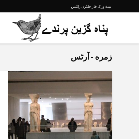
نیٹ ورک فار چلڈرن رائٹس
زمره - آرٹس