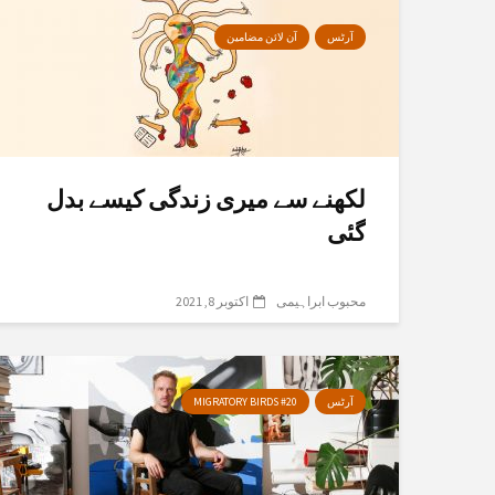
آرٹس
آن لائن مضامین
لکھنے سے میری زندگی کیسے بدل
گئی
محبوب ابراہیمی
اکتوبر 8, 2021
آرٹس
MIGRATORY BIRDS #20