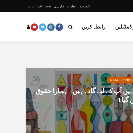
العربية
English
فارسی
Ελληνικά
اردو
ڈینڈیلین
رابطہ کریں
MIGRATORY BIRDS
ہیں آپ کے لیے گاتے ہیں۔ ہمارا حقوق
 گیا!