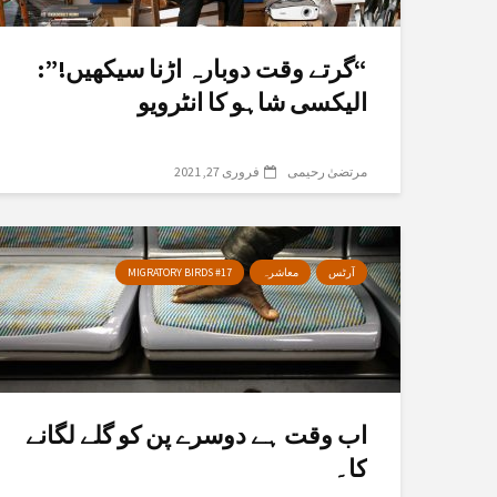
“گرتے وقت دوبارہ اڑنا سیکھیں!”:
الیکسی شاہو کا انٹرویو
مرتضیٰ رحیمی
فروری 27, 2021
آرٹس
معاشرہ
MIGRATORY BIRDS #17
اب وقت ہے دوسرے پن کو گلے لگانے
کا۔