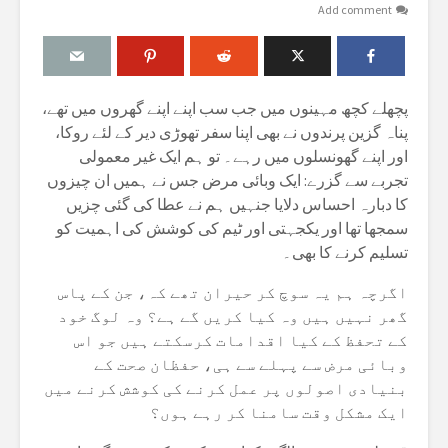
Add comment
پچھلے کچھ مہینوں میں جب سب اپنے اپنے گھروں میں تھے،
پناہ گزین پرندوں نے بھی اپنا سفر تھوڑی دیر کے لئے روکا،
اور اپنے گھونسلوں میں رہے۔ تو ہم ایک غیر معمولی
تجربے سے گزرے: ایک وبائی مرض جس نے ہمیں ان چیزوں
کا دبارہ احساس دلایا جنہیں ہم نے عطا کی گئی چزیں
سمجھا تھا اور یکجہتی اور ٹیم کی کوشش کی اہمیت کو
تسلیم کرنے کا بھی۔
اگرچہ ہم یہ سوچ کر حیران تھے کہ، جن کے پاس
گھر نہیں ہیں وہ کیا کریں گے ہے؟ وہ لوگ خود
کے تحفظ کے کیا اقدامات کرسکتے ہیں جو اس
وبائی مرض سے پہلے سے ہی، حفظان صحت کے
بنیادی اصولوں پر عمل کرنے کی کوشش کرنے میں
ایک مشکل وقت سامنا کر رہے ہوں؟