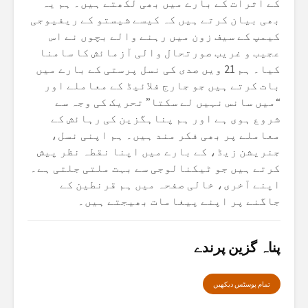
کے اثرات کے بارے میں بھی لکھتے ہیں۔ ہم یہ
بھی بیان کرتے ہیں کہ کیسے شیستو کے ریفیوجی
کیمپ کے سیف زون میں رہنے والے بچوں نے اس
عجیب و غریب صورتحال والی آزمائش کا سامنا
کیا۔ ہم 21 ویں صدی کی نسل پرستی کے بارے میں
بات کرتے ہیں جو جارج فلائیڈ کے معاملے اور
“میں سانس نہیں لے سکتا” تحریک کی وجہ سے
شروع ہوی ہے اور ہم پناہگزین کی رہائش کے
معاملے پر بھی فکر مند ہیں۔ ہم اپنی نسل،
جنریشن زیڈ، کے بارے میں اپنا نقطہ نظر پیش
کرتے ہیں جو ٹیکنالوجی سے بہت ملتی جلتی ہے۔
اپنے آخری، خالی صفحہ میں ہم قرنطین کے
جاگنے پر اپنے پیغامات بھیجتے ہیں۔
پناہ گزین پرندے
تمام پوسٹس دیکھیں