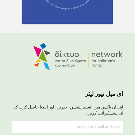
ای میل نیوز لیٹر
اپنے ان باکس میں انسپیریششن، خبریں، اور آئیڈیا حاصل کرنے کے
لئے سبسکرائب کریں۔