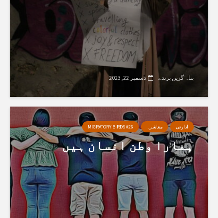
پناہ گزین پرندے
دسمبر 22, 2023
ادارتی
معاشرہ
MIGRATORY BIRDS #26
ہمارا وطن انسان ہیں