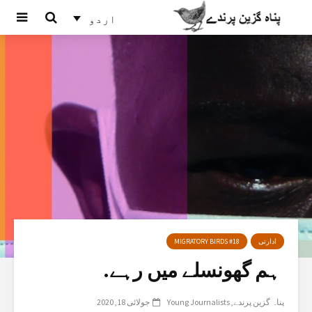
اردو
ادارتی
MIGRATORY BIRDS #18
ہم گهونسلے میں رہے.
پناہ گزین پرندے
Young Journalists
جولائی 18, 2020