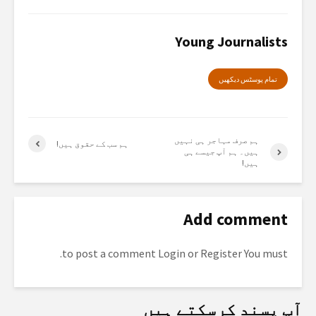
Young Journalists
تمام پوسٹس دیکھیں
ہم صرف مہاجر ہی نہیں
ہم سب کے حقوق ہیں!
ہیں۔ ہم آپ جیسے ہی
ہیں!
Add comment
to post a comment.
Login
or
Register
You must
آپ پسند کرسکتے ہیں