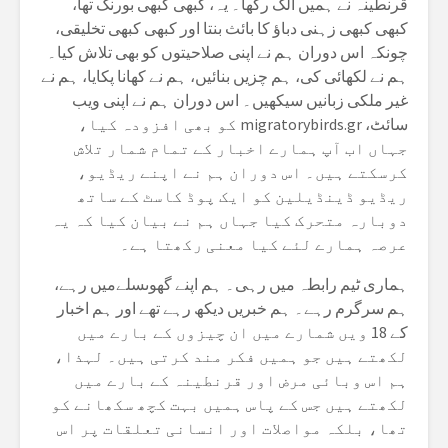
قرنطینہ نے ہمیں الگ رکھا۔ یہ، کبھی کبھی بورنگ تھا،
کبھی کبھی زہنی دباؤ کا بائث بنتا اور کبھی کبھی تخلیقی،
چونکہ اس دوران ہم نے اپنی صلاحیتوں کو بھی تلاش کیا۔
ہم نے لکھائی کی، ہم چزیں بنائیں، ہم نے کھانا پکایا، ہم نے
غیر ملکی زبانیں سیکھیں۔ اس دوران ہم نے اپنی ویب
سائٹ، migratorybirds.gr کو بھی افزودہ کیا،
جہاں اب آپ ہمارے اخبار کے تمام شمار تلاش
کرسکتے ہیں۔ اس دوران ہم نے اپنے ریڈیو،
ریڈیو ڈینڈیلین کو ایک پوڈ کاسٹ کے ساتھ
دوبارہ متحرک کیا جہاں ہم نے بیان کیا کہ یہ
عرصہ ہمارے لئے کیا معنی رکھتا ہے۔
ہماری ٹیم رابطہ میں رہی۔ ہم اپنے گھوںسلےمیں رہے،
ہم سرگرم رہے۔ ہم خبریں دیکھ رہے تھے اور ہم اخبار
کے 18 ویں شمارے میں ان چیزوں کے بارے میں
لکھتے ہیں جو ہمیں فکر مند کرتی ہیں۔ لہذا،
ہم اس وبائی مرض اور قرنطینہ کے بارے میں
لکھتے ہیں جس کے پاس ہمیں بہت کچھ سکھانے کو
تھا، بلکہ مواصلات اور انسانی تعلقات پر اس