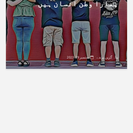
ہمارا وطن انسان ہیں
پناہ گزین پرندے
ستمبر 19, 2023