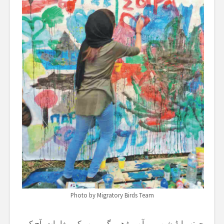
Photo by Migratory Birds Team
چوتھے ایڈیشن میں آ پ پڑھیں گے یورپ کے پیغامات ،آج کے