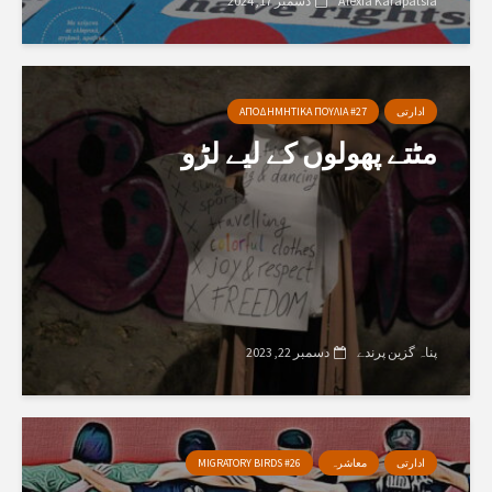
Alexia Karapatsia
دسمبر 17, 2024
ادارتی
ΑΠΟΔΗΜΗΤΙΚΑ ΠΟΥΛΙΑ #27
مٹتے پھولوں کے لیے لڑو
پناہ گزین پرندے
دسمبر 22, 2023
ادارتی
معاشرہ
MIGRATORY BIRDS #26