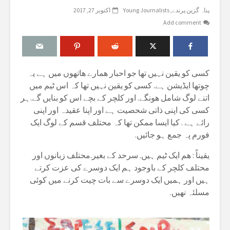
پناہ گزین پرندے
Young Journalists
اکتوبر 27, 2017
Add comment
کسی کو یقین نہیں تھا جو احبار ھمارے ھاتھوں میں ہے یہ
چوتھا ایڈیشن ہے. کسی کو یقین نہیں تھا کہ اس ٹیم میں
اتنے لوگ شامل ھونگے. اور کلچر کے بچے اس کو بنایں گے.ہر
کسی کی اپنی ذاتی شحصیت ہے اور اپنا عقیدہ اور اپنی
رائے ہے . کیا ایسا ممکن تھا کہ محتلف قسم کے لوگ ایک
فورم پہ جمع ہو جائیں.
یقیناً : ھم ایک ٹیم ہیں. سرحد کے بغیر.محتلف زبانوں اور
محتلف کلچر کے باوجود ہم ایک دوسرے کی عزت کرتے
ہیں اور ہمیں ایک دوسرے سے بات چیت کرنے میں کوئی
مسلئہ نھیں.