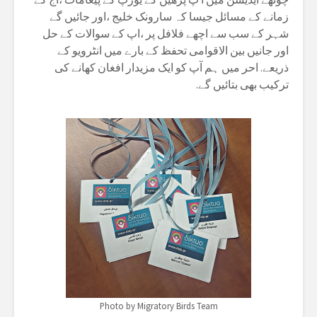
زمانے کے مسائل جیسا کہ سارونک خلیج ،اور جائیں گے
شہر کے سب سے اچھے فلافل پر ،اپ کے سوالات کے حل
اور جانیں بین الاقوامی تحفظ کے بارے میں انٹرویو کے
ذریعے. احر میں ہم آپ کو ایک مزیدار افغان کھانے کی
ترکیب بھی بتائیں گے.
Photo by Migratory Birds Team