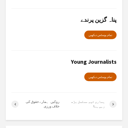
پناہ گزین پرندے
تمام پوسٹس دیکھیں
Young Journalists
تمام پوسٹس دیکھیں
ہماری ٹیم مسلسل بڑھ
روکیں ہمارے حقوق کی
رہی ہے!
خلاف ورزی